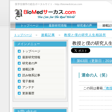
医学生物学の総合ポータルサイト - http://biomedcircus.com
トップページ
最新研究情報
研究者の声
連載記
連載記事
教授と僕の研究人生相談所
トップページ
＞
＞
教授と僕の研究人
メインメニュー
トップページ
最新研究情報
第63回（更新日：201
研究者の声
連載記事
運命の人（笑） 
読み物系記事
電子書籍
アンテナ
この回は書籍
『教
更新履歴
お問い合わせ