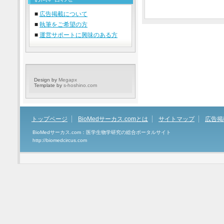
■
広告掲載について
■
執筆をご希望の方
■
運営サポートに興味のある方
Design by
Megapx
Template by
s-hoshino.com
トップページ
BioMedサーカス.comとは
サイトマップ
広告掲
BioMedサーカス.com：医学生物学研究の総合ポータルサイト
http://biomedcircus.com