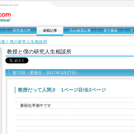
circus.com
報
研究者の声
連載記事
読み物系記事
電子書籍
ア
教授と僕の研究人生相談所
教授と僕の研究人生相談所
第71回（更新日：2017年3月27日）
教授だって人間さ 1ページ目/全2ページ
書籍化準備中です