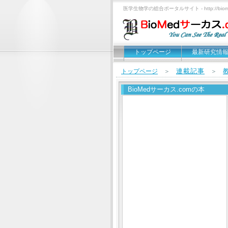
医学生物学の総合ポータルサイト - http://biomed
トップページ
最新研究情
連載記事
トップページ
＞
＞
BioMedサーカス.comの本