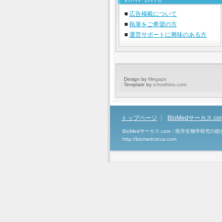
■
広告掲載について
■
執筆をご希望の方
■
運営サポートに興味のある方
Design by
Megapx
Template by
s-hoshino.com
トップページ
BioMedサーカス.c
BioMedサーカス.com：医学生物学研究の
http://biomedcircus.com