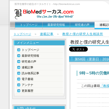
医学生物学の総合ポータルサイト - http://biomedcircus.com
トップページ
最新研究情報
研究者の声
連載記
連載記事
教授と僕の研究人生相談所
トップページ
＞
＞
教授と僕の研究人
メインメニュー
トップページ
最新研究情報
第58回（更新日：201
研究者の声
連載記事
9時～5時の労働
読み物系記事
電子書籍
アンテナ
この回は書籍
『教
更新履歴
お問い合わせ