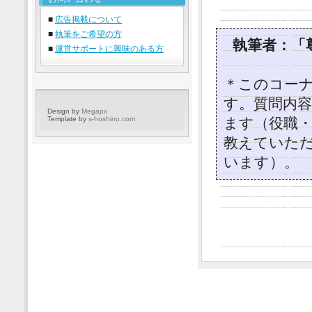
■
広告掲載について
■
執筆をご希望の方
執筆者：「
■
運営サポートに興味のある方
＊このコー
す。質問内容はi
Design by
Megapx
Template by
s-hoshino.com
ます（役職
教えていた
います）。