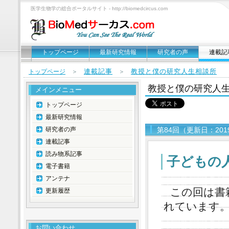
医学生物学の総合ポータルサイト - http://biomedcircus.com
トップページ
最新研究情報
研究者の声
連載記
連載記事
教授と僕の研究人生相談所
トップページ
＞
＞
教授と僕の研究人
メインメニュー
トップページ
最新研究情報
研究者の声
第84回（更新日：201
連載記事
読み物系記事
子どもの
電子書籍
アンテナ
この回は書
更新履歴
れています
お問い合わせ