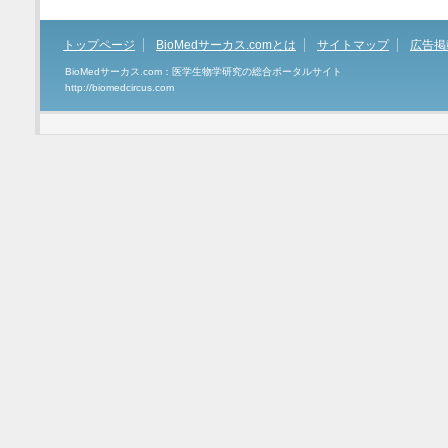
トップページ
BioMedサーカス.comとは
サイトマップ
広告掲
BioMedサーカス.com：医学生物学研究の総合ポータルサイト
http://biomedcircus.com