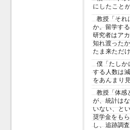
にしたこと
教授「それ
か。留学す
研究者はア
知れ渡った
たま来ただ
僕「たしか
する人数は
をあんまり
教授「体感
が、統計は
いない、と
奨学金をも
し、追跡調