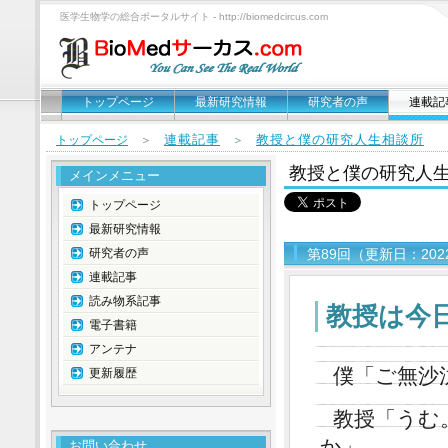
医学生物学の総合ポータルサイト - http://biomedcircus.com
トップページ
最新研究情報
研究者の声
連載記
連載記事
教授と僕の研究人生相談所
トップページ
＞
＞
教授と僕の研究人
メインメニュー
トップページ
最新研究情報
研究者の声
第89回（更新日：202
連載記事
読み物系記事
教授は今
電子書籍
アンテナ
僕「ご無沙
更新履歴
教授「うむ
か」
お問い合わせ