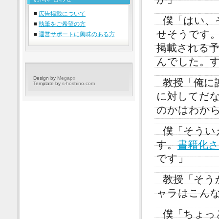
■
広告掲載について
僕「はい、
■
執筆をご希望の方
せそうです。
■
運営サポートに興味のある方
掲載される予
んでした。
Design by
Megapx
教授「俺に
Template by
s-hoshino.com
に対してだ
のかはわか
僕「そうい
す。
書籍化
です」
教授「そう
ャラはこん
僕「ちょっ