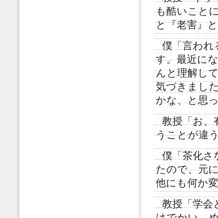
も酷いこと
と『老害』
僕「言われ
す。最近に
んと理解し
気づきまし
かな、と思
教授「お、
うことが違
僕「茶化さ
たので、元
他にも何か
教授「学会
はでかい。