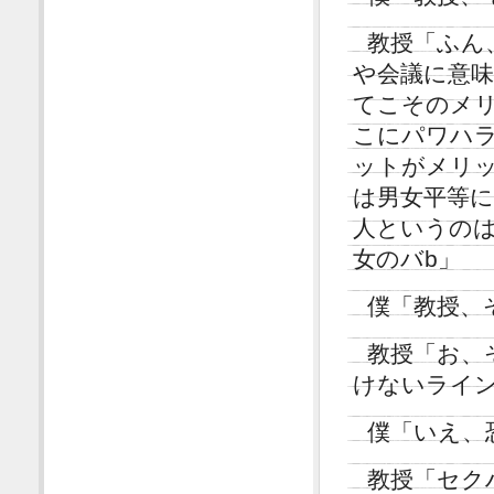
教授「ふん
や会議に意
てこそのメ
こにパワハ
ットがメリ
は男女平等
人というの
女のバb」
僕「教授、
教授「お、
けないライ
僕「いえ、
教授「セク