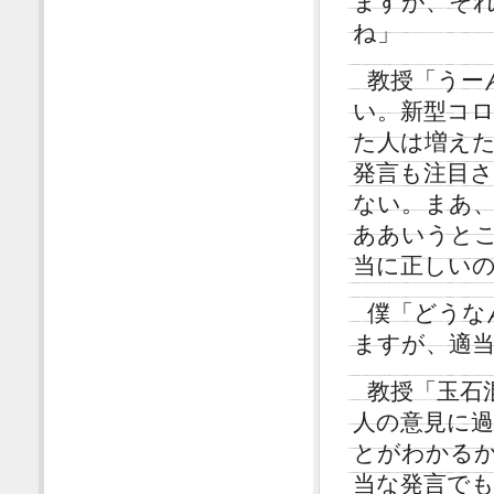
ますが、そ
ね」
教授「うー
い。新型コ
た人は増え
発言も注目
ない。まあ、
ああいうと
当に正しい
僕「どうな
ますが、適
教授「玉石
人の意見に
とがわかる
当な発言で