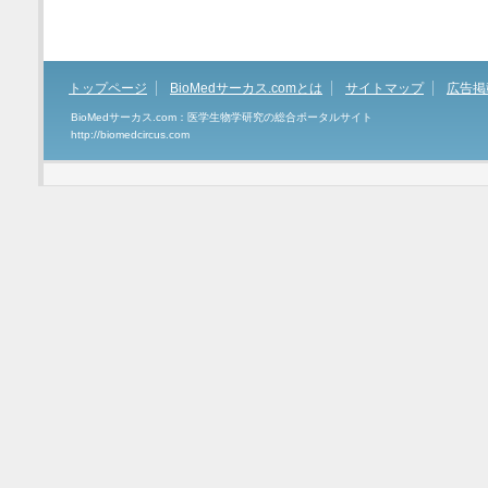
トップページ
BioMedサーカス.comとは
サイトマップ
広告掲
BioMedサーカス.com：医学生物学研究の総合ポータルサイト
http://biomedcircus.com