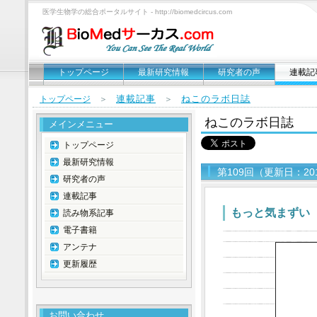
医学生物学の総合ポータルサイト - http://biomedcircus.com
トップページ
最新研究情報
研究者の声
連載記
連載記事
ねこのラボ日誌
トップページ
＞
＞
ねこのラボ日誌
メインメニュー
トップページ
最新研究情報
第109回（更新日：20
研究者の声
連載記事
もっと気まずい
読み物系記事
電子書籍
アンテナ
更新履歴
お問い合わせ