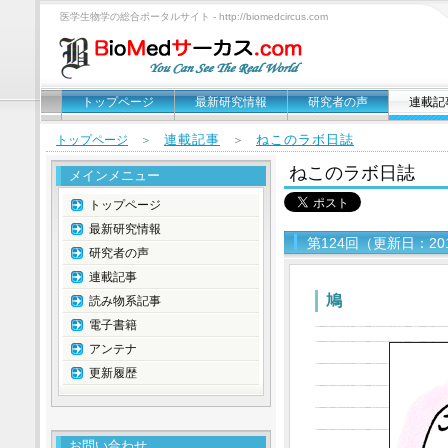
医学生物学の総合ポータルサイト - http://biomedcircus.com
トップページ
最新研究情報
研究者の声
連載記
連載記事
ねこのラボ日誌
トップページ
＞
＞
ねこのラボ日誌
メインメニュー
トップページ
最新研究情報
第124回（更新日：20
研究者の声
連載記事
鳩
読み物系記事
電子書籍
アンテナ
更新履歴
お問い合わせ