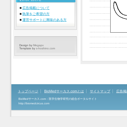
■
広告掲載について
■
執筆をご希望の方
■
運営サポートに興味のある方
Design by
Megapx
Template by
s-hoshino.com
トップページ
BioMedサーカス.comとは
サイトマップ
広告掲
BioMedサーカス.com：医学生物学研究の総合ポータルサイト
http://biomedcircus.com