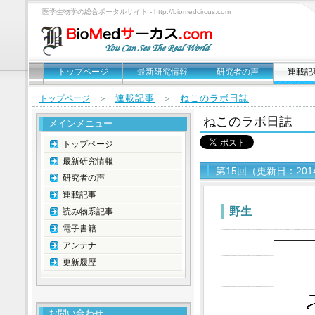
医学生物学の総合ポータルサイト - http://biomedcircus.com
トップページ
最新研究情報
研究者の声
連載記
連載記事
ねこのラボ日誌
トップページ
＞
＞
ねこのラボ日誌
メインメニュー
トップページ
最新研究情報
第15回（更新日：201
研究者の声
連載記事
野生
読み物系記事
電子書籍
アンテナ
更新履歴
お問い合わせ