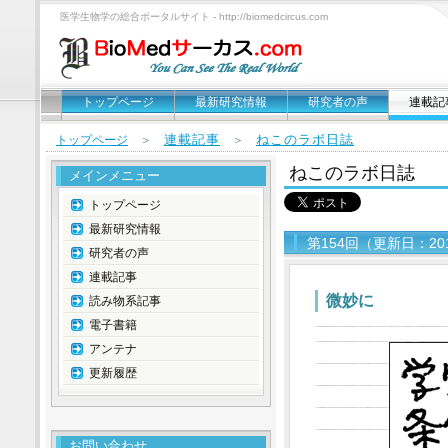
医学生物学の総合ポータルサイト - http://biomedcircus.com
トップページ
最新研究情報
研究者の声
連載記
連載記事
ねこのラボ日誌
トップページ
＞
＞
ねこのラボ日誌
メインメニュー
トップページ
最新研究情報
第154回（更新日：20
研究者の声
連載記事
微妙に
読み物系記事
電子書籍
アンテナ
更新履歴
お問い合わせ