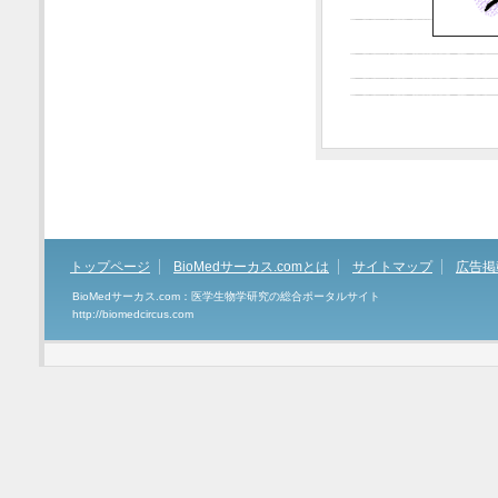
トップページ
BioMedサーカス.comとは
サイトマップ
広告掲
BioMedサーカス.com：医学生物学研究の総合ポータルサイト
http://biomedcircus.com