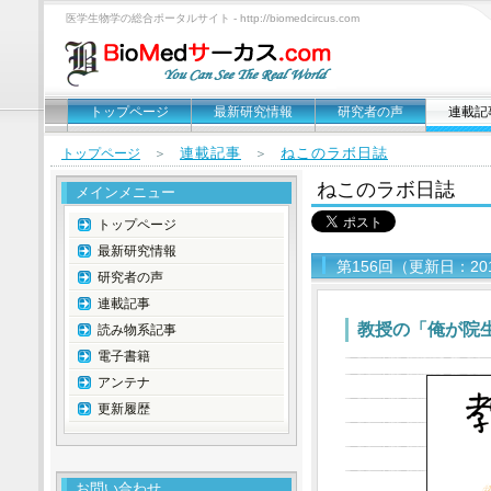
医学生物学の総合ポータルサイト - http://biomedcircus.com
トップページ
最新研究情報
研究者の声
連載記
連載記事
ねこのラボ日誌
トップページ
＞
＞
ねこのラボ日誌
メインメニュー
トップページ
最新研究情報
第156回（更新日：20
研究者の声
連載記事
教授の「俺が院
読み物系記事
電子書籍
アンテナ
更新履歴
お問い合わせ