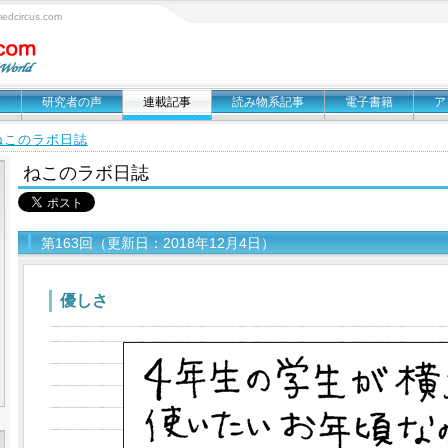
circus.com
報
研究者の声
連載記事
読み物系記事
電子書籍
ア
ねこのラボ日誌
ねこのラボ日誌
第163回（更新日：2018年12月4日）
優しさ