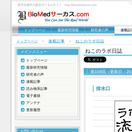
医学生物学の総合ポータルサイト - http://biomedcircus.com
トップページ
最新研究情報
研究者の声
連載記
連載記事
ねこのラボ日誌
トップページ
＞
＞
ねこのラボ日誌
メインメニュー
トップページ
最新研究情報
第168回（更新日：20
研究者の声
連載記事
排水口
読み物系記事
電子書籍
アンテナ
更新履歴
お問い合わせ