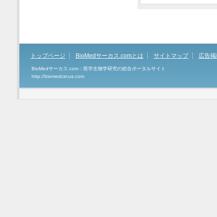
トップページ
BioMedサーカス.comとは
サイトマップ
広告掲
BioMedサーカス.com：医学生物学研究の総合ポータルサイト
http://biomedcircus.com