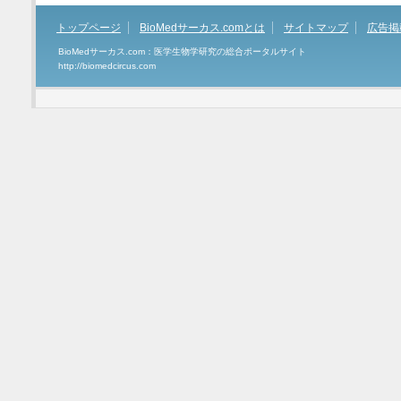
トップページ
BioMedサーカス.comとは
サイトマップ
広告掲
BioMedサーカス.com：医学生物学研究の総合ポータルサイト
http://biomedcircus.com