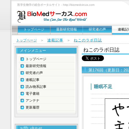
医学生物学の総合ポータルサイト - http://biomedcircus.com
トップページ
最新研究情報
研究者の声
連載記
連載記事
ねこのラボ日誌
トップページ
＞
＞
ねこのラボ日誌
メインメニュー
トップページ
最新研究情報
第176回（更新日：20
研究者の声
連載記事
睡眠不足
読み物系記事
電子書籍
アンテナ
更新履歴
お問い合わせ