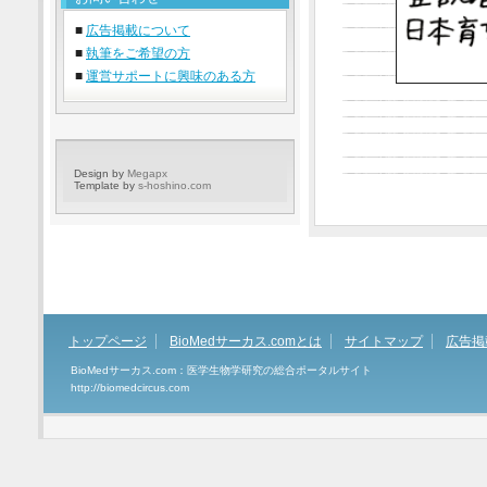
■
広告掲載について
■
執筆をご希望の方
■
運営サポートに興味のある方
Design by
Megapx
Template by
s-hoshino.com
トップページ
BioMedサーカス.comとは
サイトマップ
広告掲
BioMedサーカス.com：医学生物学研究の総合ポータルサイト
http://biomedcircus.com