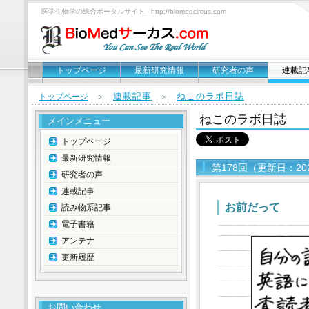
医学生物学の総合ポータルサイト - http://biomedcircus.com
トップページ
最新研究情報
研究者の声
連載記
連載記事
ねこのラボ日誌
トップページ
＞
＞
ねこのラボ日誌
メインメニュー
トップページ
最新研究情報
第178回（更新日：20
研究者の声
連載記事
お前だって
読み物系記事
電子書籍
アンテナ
更新履歴
お問い合わせ