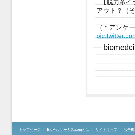
【脱力系イ
アウト？（そ
（＊アンケ
pic.twitter.
— biomedci
トップページ
BioMedサーカス.comとは
サイトマップ
広告掲