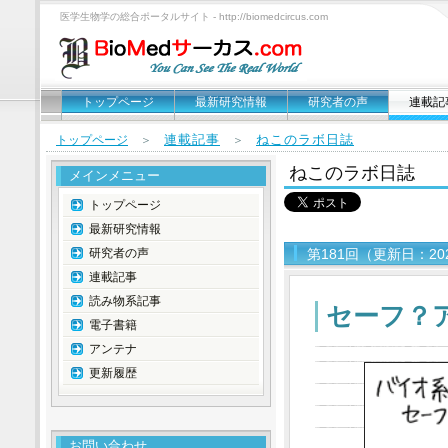
医学生物学の総合ポータルサイト - http://biomedcircus.com
トップページ
最新研究情報
研究者の声
連載記
連載記事
ねこのラボ日誌
トップページ
＞
＞
ねこのラボ日誌
メインメニュー
トップページ
最新研究情報
研究者の声
第181回（更新日：20
連載記事
読み物系記事
セーフ？
電子書籍
アンテナ
更新履歴
お問い合わせ