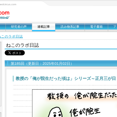
circus.com
報
研究者の声
連載記事
読み物系記事
電子書籍
ア
ねこのラボ日誌
ねこのラボ日誌
第185回（更新日：2025年01月02日）
教授の「俺が院生だった頃は」シリーズ～正月三が日