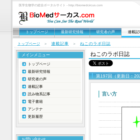
医学生物学の総合ポータルサイト - http://biomedcircus.com
トップページ
最新研究情報
研究者の声
連載記
連載記事
ねこのラボ日誌
トップページ
＞
＞
ねこのラボ日誌
メインメニュー
トップページ
最新研究情報
第197回（更新日：20
研究者の声
連載記事
言い方
読み物系記事
電子書籍
アンテナ
更新履歴
お問い合わせ