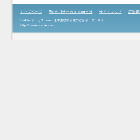
トップページ
BioMedサーカス.comとは
サイトマップ
広告掲
BioMedサーカス.com：医学生物学研究の総合ポータルサイト
http://biomedcircus.com