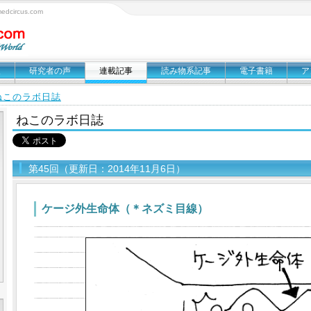
circus.com
報
研究者の声
連載記事
読み物系記事
電子書籍
ア
ねこのラボ日誌
ねこのラボ日誌
第45回（更新日：2014年11月6日）
ケージ外生命体（＊ネズミ目線）