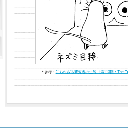
＊参考：
知られざる研究者の生態（第113回：The Truth 