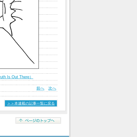
Is Out There）
前へ
次へ
＞＞本連載の記事一覧に戻る