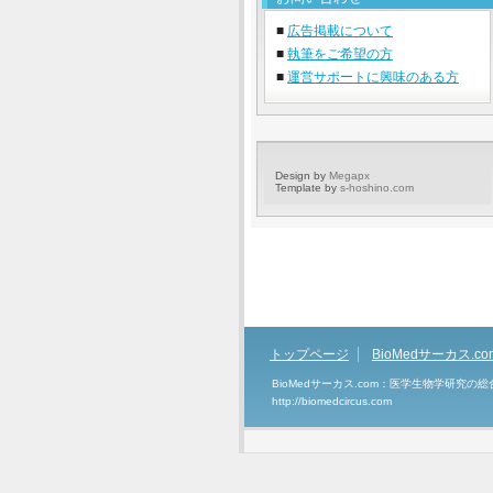
■
広告掲載について
■
執筆をご希望の方
■
運営サポートに興味のある方
Design by
Megapx
Template by
s-hoshino.com
トップページ
BioMedサーカス.c
BioMedサーカス.com：医学生物学研究の
http://biomedcircus.com