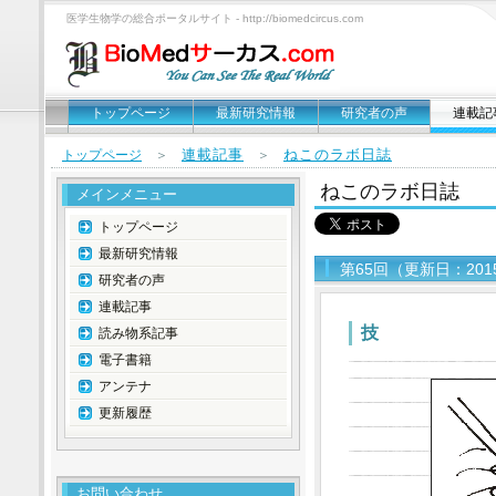
医学生物学の総合ポータルサイト - http://biomedcircus.com
トップページ
最新研究情報
研究者の声
連載記
連載記事
ねこのラボ日誌
トップページ
＞
＞
ねこのラボ日誌
メインメニュー
トップページ
最新研究情報
第65回（更新日：201
研究者の声
連載記事
技
読み物系記事
電子書籍
アンテナ
更新履歴
お問い合わせ