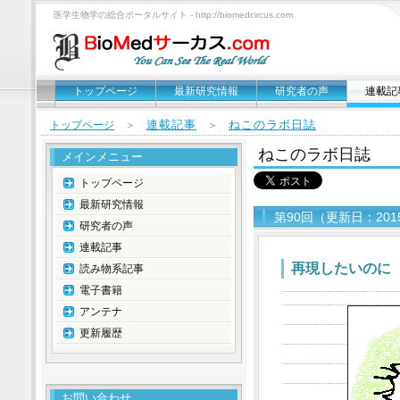
医学生物学の総合ポータルサイト - http://biomedcircus.com
トップページ
最新研究情報
研究者の声
連載記
連載記事
ねこのラボ日誌
トップページ
＞
＞
ねこのラボ日誌
メインメニュー
トップページ
最新研究情報
第90回（更新日：201
研究者の声
連載記事
再現したいのに
読み物系記事
電子書籍
アンテナ
更新履歴
お問い合わせ