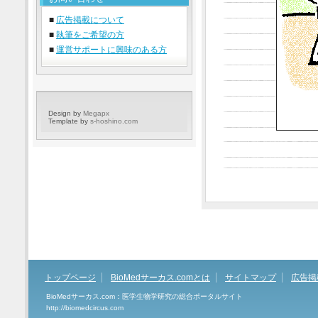
■
広告掲載について
■
執筆をご希望の方
■
運営サポートに興味のある方
Design by
Megapx
Template by
s-hoshino.com
トップページ
BioMedサーカス.comとは
サイトマップ
広告掲
BioMedサーカス.com：医学生物学研究の総合ポータルサイト
http://biomedcircus.com