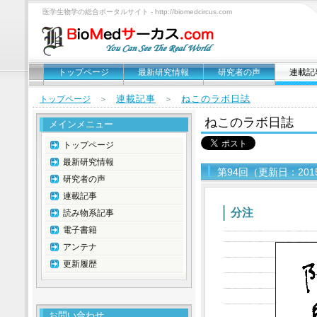
医学生物学の総合ポータルサイト - http://biomedcircus.com
トップページ
最新研究情報
研究者の声
連載記
連載記事
ねこのラボ日誌
トップページ
＞
＞
ねこのラボ日誌
メインメニュー
トップページ
最新研究情報
第94回（更新日：201
研究者の声
連載記事
分注
読み物系記事
電子書籍
アンテナ
更新履歴
お問い合わせ