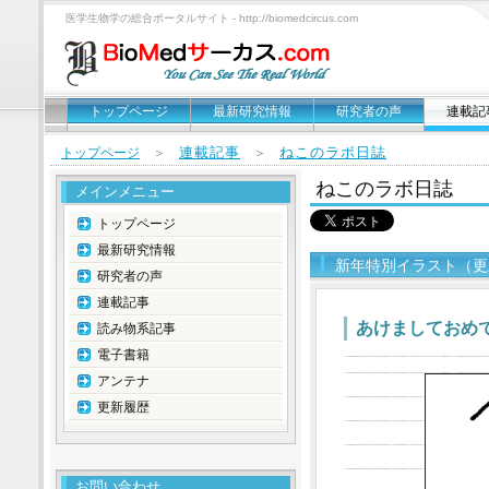
医学生物学の総合ポータルサイト - http://biomedcircus.com
トップページ
最新研究情報
研究者の声
連載記
連載記事
ねこのラボ日誌
トップページ
＞
＞
ねこのラボ日誌
メインメニュー
トップページ
最新研究情報
新年特別イラスト（更新
研究者の声
連載記事
あけましておめ
読み物系記事
電子書籍
アンテナ
更新履歴
お問い合わせ