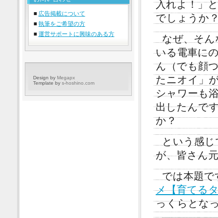
入れよ！」
■
広告掲載について
でしょうか
■
執筆をご希望の方
■
運営サポートに興味のある方
なぜ、そん
いる電車に
ん（でも顔
たニオイ」
Design by
Megapx
Template by
s-hoshino.com
シャワーも
出したんで
か？
という感じ
が、皆さん
では本題で
メ【育てる
っくらとな