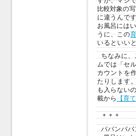
すが、マジ
比較対象の
に違うんで
お風呂には
うに、この
いるといい
ちなみに、
ムでは「セ
カウントを
たりします
も入らない
載から
【育
＊＊＊
ババンババ