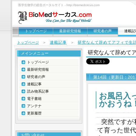
医学生物学の総合ポータルサイト - http://biomedcircus.com
トップページ
最新研究情報
研究者の声
連載記
連載記事
研究なんて辞めてアフィで生
トップページ
＞
＞
研究なんて辞めて
メインメニュー
トップページ
最新研究情報
研究者の声
第14回（更新日：201
連載記事
読み物系記事
お風呂入
電子書籍
かおうね
アンテナ
更新履歴
突然ですが
て育った世
お問い合わせ