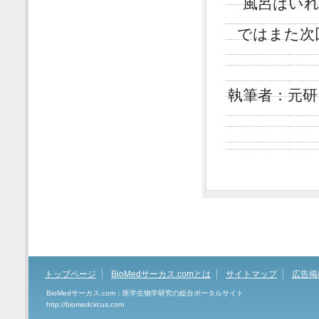
風呂はいれ
ではまた次
執筆者：元研
トップページ
BioMedサーカス.comとは
サイトマップ
広告掲
BioMedサーカス.com：医学生物学研究の総合ポータルサイト
http://biomedcircus.com