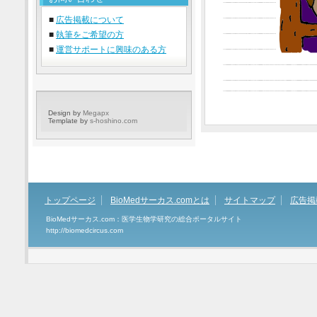
■
広告掲載について
■
執筆をご希望の方
■
運営サポートに興味のある方
Design by
Megapx
Template by
s-hoshino.com
トップページ
BioMedサーカス.comとは
サイトマップ
広告掲
BioMedサーカス.com：医学生物学研究の総合ポータルサイト
http://biomedcircus.com