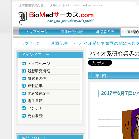
医学生物学の総合ポータルサイト - http://biomedcircus.com
トップページ
最新研究情報
研究者の声
連載記
連載記事
バイオ系研究業界の闇に潜む
トップページ
＞
＞
バイオ系研究業界
メインメニュー
トップページ
最新研究情報
第1回
研究者の声
連載記事
2017年6月7日
読み物系記事
電子書籍
アンテナ
更新履歴
お問い合わせ