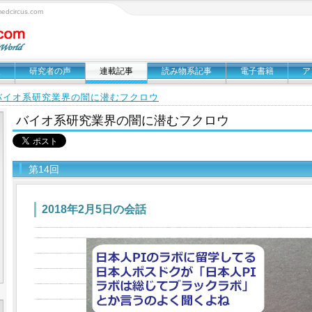
circus.com
報
研究者の声
連載記事
読み物系記事
電子書籍
ア
バイオ系研究業界の闇に潜むフクロウ
バイオ系研究業界の闇に潜むフクロウ
第14回
2018年2月5日の会話