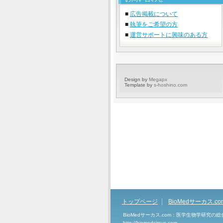
■
広告掲載について
■
執筆をご希望の方
■
運営サポートに興味のある方
Design by
Megapx
Template by
s-hoshino.com
トップページ
BioMedサーカス.c
BioMedサーカス.com：医学生物学研究の
http://biomedcircus.com