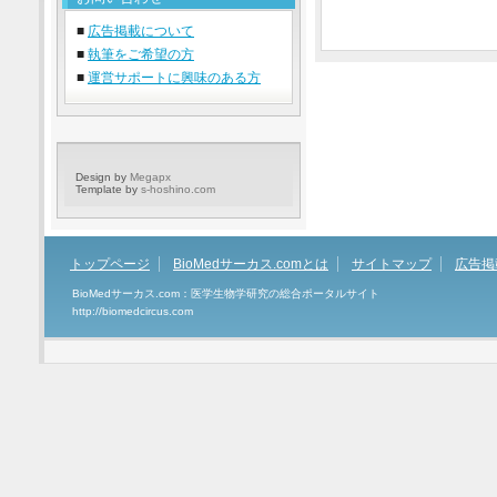
■
広告掲載について
■
執筆をご希望の方
■
運営サポートに興味のある方
Design by
Megapx
Template by
s-hoshino.com
トップページ
BioMedサーカス.comとは
サイトマップ
広告掲
BioMedサーカス.com：医学生物学研究の総合ポータルサイト
http://biomedcircus.com