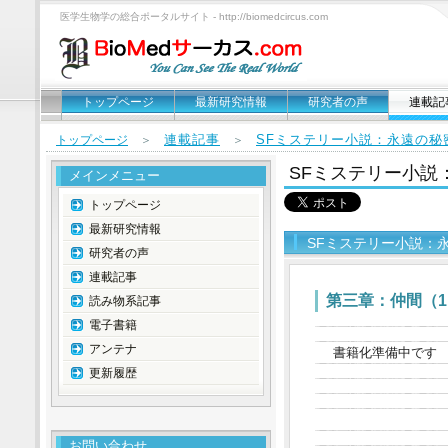
医学生物学の総合ポータルサイト - http://biomedcircus.com
トップページ
最新研究情報
研究者の声
連載記
連載記事
SFミステリー小説：永遠の秘
トップページ
＞
＞
SFミステリー小説
メインメニュー
トップページ
最新研究情報
SFミステリー小説：
研究者の声
連載記事
第三章：仲間（1
読み物系記事
電子書籍
アンテナ
書籍化準備中です
更新履歴
お問い合わせ