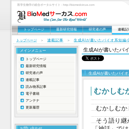
医学生物学の総合ポータルサイト - http://biomedcircus.com
トップページ
最新研究情報
研究者の声
連載記
連載記事
生成AIが書いたバイオ系短編
トップページ
＞
＞
生成AIが書いたバ
メインメニュー
トップページ
最新研究情報
研究者の声
生成AIが書いたバイ
連載記事
読み物系記事
むかしむ
電子書籍
アンテナ
むかしむか
更新履歴
そう語り継
「神話」で
お問い合わせ