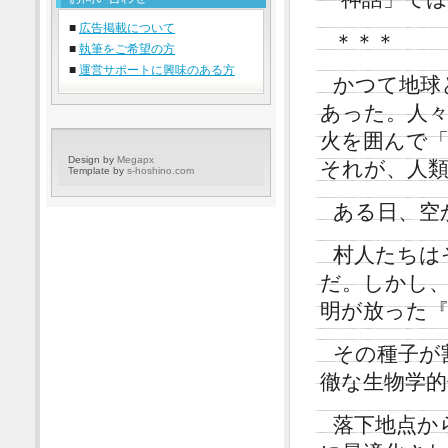
■
広告掲載について
＊＊＊
■
執筆をご希望の方
■
運営サポートに興味のある方
かつて地球
あった。人
火を囲んで
Design by
Megapx
それが、人
Template by
s-hoshino.com
ある日、空
村人たちは
だ。しかし
明が放った
その種子が
徹な生物学
落下地点か