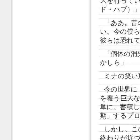
スを行って
ド・ハブ）
「ああ。昔
い。今の僕
彼らは恐れ
「個体の消
かしら」
ミナの笑い
今の世界に
を覆う巨大
単に、蓄積
期」するプ
しかし、こ
終わりが近