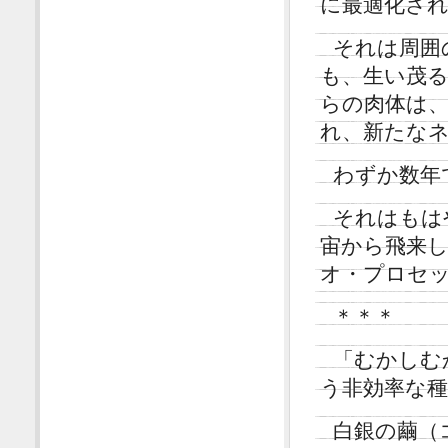
に最適化さ
それは周囲
も、生い茂
らの肉体は
れ、新たな
わずか数年
それはもは
宙から飛来
オ・プロセ
＊＊＊
「むかしむ
う非効率な
白銀の繭（