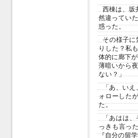
西棟は、坂
然違ってい
惑った。
その様子に
りした？私
体的に廊下
薄暗いから
ない？」
「あ、いえ
ォローした
た。
「あはは、
っきも言っ
『自分の留