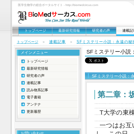
医学生物学の総合ポータルサイト - http://biomedcircus.com
トップページ
最新研究情報
研究者の声
連載記
連載記事
SFミステリー小説：永遠の秘
トップページ
＞
＞
SFミステリー小説
メインメニュー
トップページ
最新研究情報
研究者の声
SFミステリー小説：
連載記事
読み物系記事
第二章：
電子書籍
アンテナ
T大学の東
更新履歴
一つはお互
し、この日
お問い合わせ