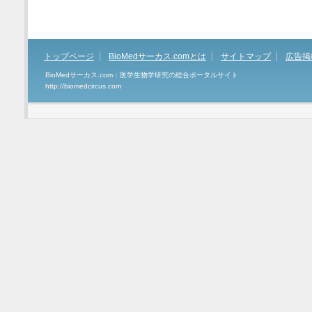
トップページ
BioMedサーカス.comとは
サイトマップ
広告掲
BioMedサーカス.com：医学生物学研究の総合ポータルサイト
http://biomedcircus.com