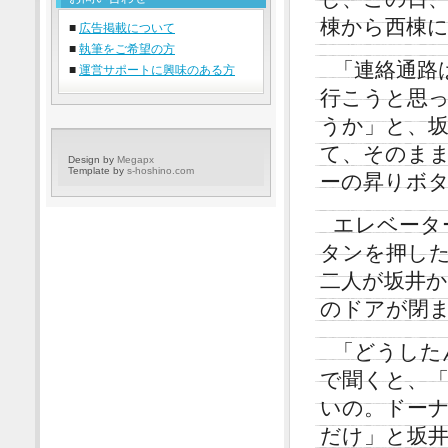
棟から西棟
■
広告掲載について
■
執筆をご希望の方
「連絡通路
■
運営サポートに興味のある方
行こうと思
うか」と、
て、そのま
Design by
Megapx
Template by
s-hoshino.com
ーの昇りボ
エレベータ
タンを押し
二人が坂井
のドアが閉
「どうした
で聞くと、
いの。ドー
だけ」と坂