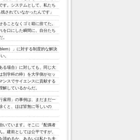
です。システムとして、私たち
も残されていなかったんです」
せることなくゴミ箱に捨てた。
れを口にした瞬間に、自分たち
だ。
oblem）」に対する制度的な解決
が多い。
ある場合）に対しても、同じ大
は別学科の枠）を大学側がセッ
マンスでサイエンスに貢献する
理解しているからだ。
行雇用」の事例は、まだまだ一
除くと、ほぼ皆無に等しいの
動いています。そこに『配偶者
ん。建前としては公平ですが、
を諦めるか、あるいは私たち夫