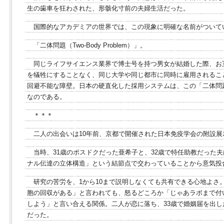
生の歯車を狂わされた、形骸化寸前の夫婦生活だった。
国際的なアカデミアの世界では、この現象に明確な名前がついて
「二体問題（Two-Body Problem）」。
同じライフサイエンス業界で博士号を持つ男女が結婚した際、お
を犠牲にすることなく、同じ大学や同じ都市に同時に雇用されるこ
回避不能な障壁。日本の硬直化した採用システムは、この「二体問
なのである。
＊＊＊
二人の出会いは10年前、京都で開催された日本免疫学会の附設展
当時、31歳のポスドクだった亜希子と、32歳で特任助教だった
ナル伝達の立体構造」という結節点で交わっていることから意気投
研究の苦労を、1から10まで説明しなくても共有できる心地よさ
胞の回収がある」と言われても、怒るどころか「じゃあラボまで付
しよう」と言い合える関係。二人が恋に落ち、33歳で婚姻届を出
だった。