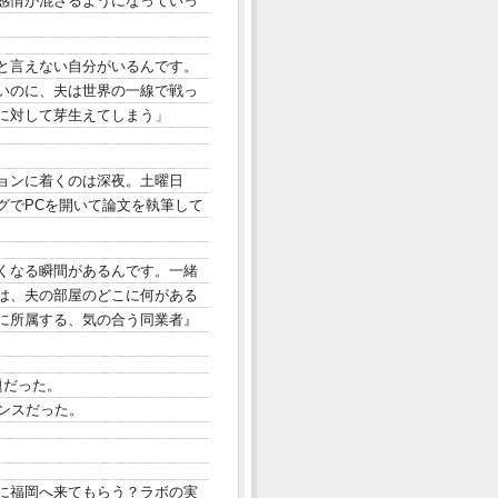
感情が混ざるようになっていっ
と言えない自分がいるんです。
いのに、夫は世界の一線で戦っ
に対して芽生えてしまう」
ョンに着くのは深夜。土曜日
グでPCを開いて論文を執筆して
くなる瞬間があるんです。一緒
は、夫の部屋のどこに何がある
に所属する、気の合う同業者』
題だった。
ンスだった。
に福岡へ来てもらう？ラボの実