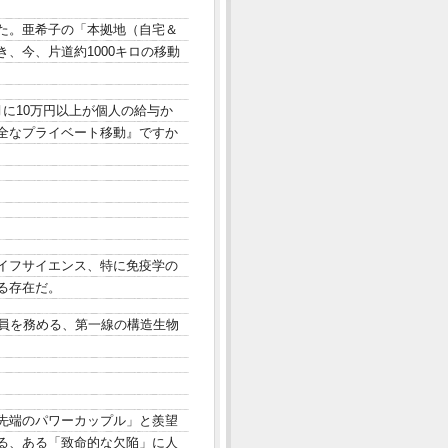
た。亜希子の「本拠地（自宅＆
、今、片道約1000キロの移動
に10万円以上が個人の給与か
全なプライベート移動』ですか
イフサイエンス、特に免疫学の
る存在だ。
究員を務める、第一線の構造生物
先端のパワーカップル」と羨望
る、ある「致命的な欠陥」に人