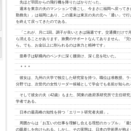
先ほど羽田からの飛行機を降りたばかりだった。
週末を東京の夫のマンションで過ごし、今まさに福岡へ戻ってき
勤務先）」は福岡にあり、この週末は東京の夫の元へ「通い」で行き
を終えて戻ってきたのである。
「これが、月に1回。調子が良いときは隔週です。交通費だけで月
ら消えることがあります。旅費のサポートなんてありません。『完
ら。でも、お金以上に削られるのは体力と精神です」
亜希子は駅構内のベンチに深く腰掛け、深く息を吐いた。
＊＊＊
彼女は、九州の大学で独立した研究室を持つ。職位は准教授。ラ
分野では、次世代の女性リーダー候補として学会でも名前が知られ
そして彼女の夫（42歳）もまた、関東の政府系研究所で主任研
学者である。
日本の最高峰の知性を持つ「エリート研究者夫婦」。
周囲からは「お互いの仕事を理解し合える理想のカップル」「最
の眼差しを向けられる。しかし、その実態は、日本の学術界が抱え