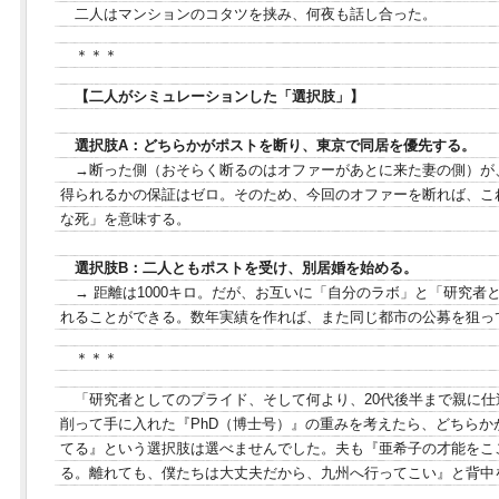
二人はマンションのコタツを挟み、何夜も話し合った。
＊＊＊
【二人がシミュレーションした「選択肢」】
選択肢A：どちらかがポストを断り、東京で同居を優先する。
→断った側（おそらく断るのはオファーがあとに来た妻の側）が
得られるかの保証はゼロ。そのため、今回のオファーを断れば、こ
な死」を意味する。
選択肢B：二人ともポストを受け、別居婚を始める。
→ 距離は1000キロ。だが、お互いに「自分のラボ」と「研究者と
れることができる。数年実績を作れば、また同じ都市の公募を狙っ
＊＊＊
「研究者としてのプライド、そして何より、20代後半まで親に
削って手に入れた『PhD（博士号）』の重みを考えたら、どちらか
てる』という選択肢は選べませんでした。夫も『亜希子の才能をこ
る。離れても、僕たちは大丈夫だから、九州へ行ってこい』と背中