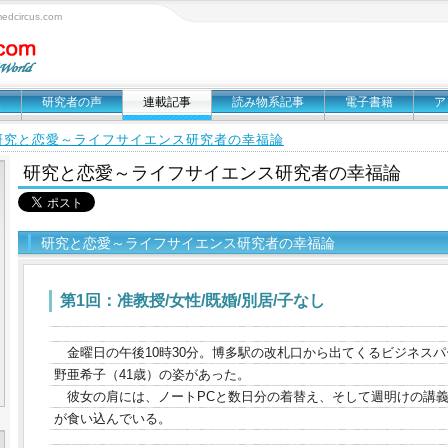
circus.com
報
研究者の声
連載記事
読み物系記事
電子書籍
ア
研究と恋愛～ライフサイエンス研究者の幸福論
研究と恋愛～ライフサイエンス研究者の幸福論
研究と恋愛～ライフサイエンス研究者の幸福論
第1回：准教授/女性/既婚/別居/子なし
金曜日の午後10時30分。博多駅の改札口から出てくるビジネス
野亜希子（41歳）の姿があった。
彼女の肩には、ノートPCと数日分の着替え、そして週明けの講義
が食い込んでいる。