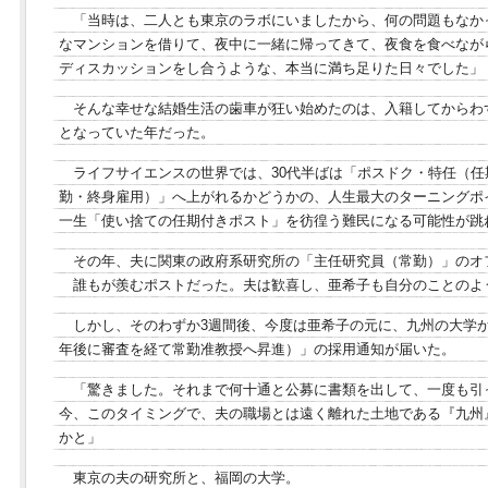
「当時は、二人とも東京のラボにいましたから、何の問題もなか
なマンションを借りて、夜中に一緒に帰ってきて、夜食を食べなが
ディスカッションをし合うような、本当に満ち足りた日々でした」
そんな幸せな結婚生活の歯車が狂い始めたのは、入籍してからわず
となっていた年だった。
ライフサイエンスの世界では、30代半ばは「ポスドク・特任（
勤・終身雇用）」へ上がれるかどうかの、人生最大のターニングポ
一生「使い捨ての任期付きポスト」を彷徨う難民になる可能性が跳
その年、夫に関東の政府系研究所の「主任研究員（常勤）」のオ
誰もが羨むポストだった。夫は歓喜し、亜希子も自分のことのよ
しかし、そのわずか3週間後、今度は亜希子の元に、九州の大学
年後に審査を経て常勤准教授へ昇進）」の採用通知が届いた。
「驚きました。それまで何十通と公募に書類を出して、一度も引
今、このタイミングで、夫の職場とは遠く離れた土地である『九州
かと」
東京の夫の研究所と、福岡の大学。