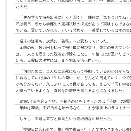
した予算の額に対して、無意識のうちに「焦り」や「嫉妬」に似た
たのだ。
「夫が学会で海外出張に行くと聞くと、純粋に『気をつけてね』
私は明日、朝から学部生の定期試験の採点があって実験すらできな
ている。置いていかれる、という恐怖が、一番愛しているはずの夫
週末の逢瀬も、次第に「義務」へと変わっていった。
金曜の夜、数万円を払って飛行機に飛び乗り、東京の夫のマンシ
は、二人とも溜まった洗濯と掃除をこなし、午後にはお互いリビン
いる。日曜日の夕方には、また羽田空港へ向かう。
「何のために、こんなに必死になって移動しているのか分からな
に暮らしていた頃の『生活の匂い』が、どんどん消えていく。今で
かも分からない。久しぶりに夫と目が合っても、まるで『同じ学会
と喋っているような、奇妙な距離感を感じるようになりました」
結婚5年目を迎えた頃、亜希子の頭をよぎったのは「子供」の問
年齢は38歳。不妊治療を始めるなら、これが事実上のラストチャ
しかし、問題は東京と福岡という物理的な距離だった。
「排卵日に合わせて、飛行機で東京へ行くんですか？あるいは夫