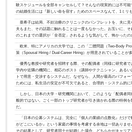
験スケジュールを全部キャンセルして？そんなの現実的には不可能
の結婚生活には『新しい命を宿す』ためのスペースなんて、1ミリ
亜希子は結局、不妊治療のクリニックのパンフレットを、夫に見
夫もまた、その話題に触れることは一度もなかった。お互いに、そ
のこれまでの選択が「全否定」されるような気がして、怖かったの
欧米、特にアメリカの大学では、この「二體問題（Two-Body Pr
策（Spousal Hiring / Dual-Career Hiring）が用意されていること
優秀な教授や研究者を招聘する際、その配偶者（同様に研究者で
学内や近隣の機関に、相応のポスト（講師やテクニシャン、あるい
トで用意・交渉するシステムだ。なぜなら、人間が最高のパフォー
ためには、私生活の安定が不可欠であると、合理的・システム的に
しかし、日本の大学・研究機関において、このような「配偶者同
般的ではない。ごく一部のトップ研究者が引き抜かれる際の特例を
だ。
「日本の公募システムは、完全に『個人の業績の点数化』だけで
がどこにいるか』という家庭の事情を考慮する余地は一切ありませ
その結果として、研究者同士が結婚した場合、どちらかがキャリア