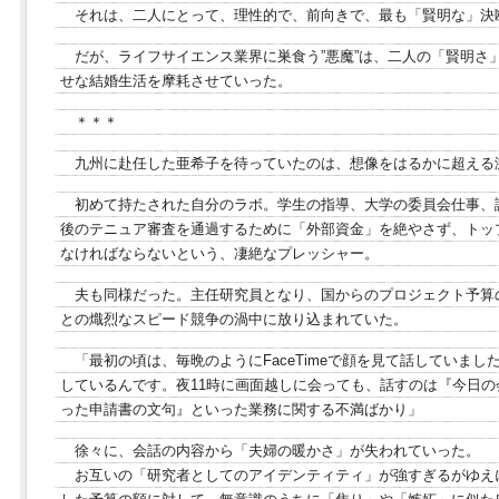
それは、二人にとって、理性的で、前向きで、最も「賢明な」決
だが、ライフサイエンス業界に巣食う”悪魔”は、二人の「賢明さ
せな結婚生活を摩耗させていった。
＊＊＊
九州に赴任した亜希子を待っていたのは、想像をはるかに超える
初めて持たされた自分のラボ。学生の指導、大学の委員会仕事、
後のテニュア審査を通過するために「外部資金」を絶やさず、トッ
なければならないという、凄絶なプレッシャー。
夫も同様だった。主任研究員となり、国からのプロジェクト予算
との熾烈なスピード競争の渦中に放り込まれていた。
「最初の頃は、毎晩のようにFaceTimeで顔を見て話していま
しているんです。夜11時に画面越しに会っても、話すのは『今日
った申請書の文句』といった業務に関する不満ばかり」
徐々に、会話の内容から「夫婦の暖かさ」が失われていった。
お互いの「研究者としてのアイデンティティ」が強すぎるがゆえ