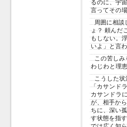
るのに、宇
言ってその
周囲に相談
ょ？ 頼んだ
もしない。
いよ」と言
この苦しみ
わじわと理
こうした状
「カサンド
カサンドラに
が、相手か
ちに、深い
す状態を指
では広く知