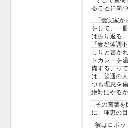
ることに気
「義実家か
をして、一
は振り返る
『妻が体調
しりと書か
トカレーを
備する、っ
は、普通の
つも理恵を
絶対にやる
その言葉を
に、理恵の
彼はロボッ