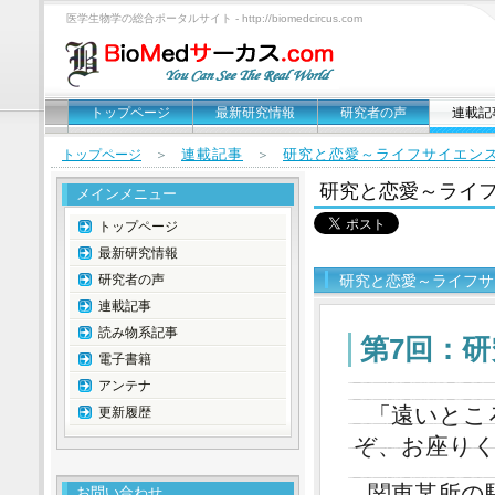
医学生物学の総合ポータルサイト - http://biomedcircus.com
トップページ
最新研究情報
研究者の声
連載記
連載記事
研究と恋愛～ライフサイエン
トップページ
＞
＞
研究と恋愛～ライ
メインメニュー
トップページ
最新研究情報
研究者の声
研究と恋愛～ライフサ
連載記事
読み物系記事
第7回：研
電子書籍
アンテナ
「遠いとこ
更新履歴
ぞ、お座り
関東某所の
お問い合わせ