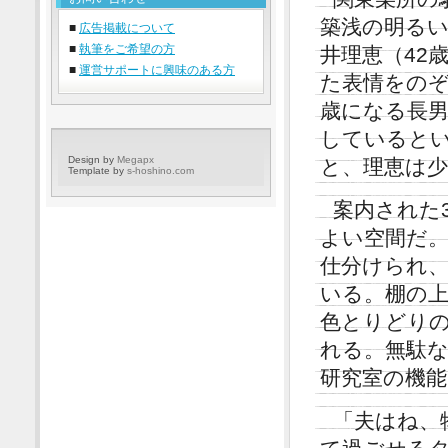
築浅の明る
■
広告掲載について
■
執筆をご希望の方
井理恵（42
■
運営サポートに興味のある方
た表情をのぞ
歳になる長
していると
Design by
Megapx
と、理恵は
Template by
s-hoshino.com
案内された
よい空間だ
仕分けられ
いる。棚の
色とりどり
れる。無駄
研究室の機
「夫はね、