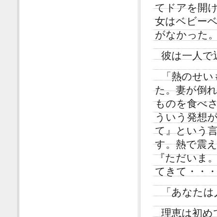
てドアを開
女はベビー
がなかった
彼は一人で
「熱のせい
た。妻が倒
ものを食べ
ういう発想
て』という
す。熱で震
『ただいま
てきて・・
「あなたは
理恵は初め