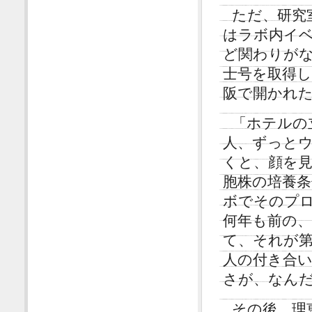
ただ、研究
はラボ内イ
ど関わりが
士号を取得
阪で開かれ
「ホテルの
人、ずっと
くと、顔を見
胞株の培養
ボでそのプ
何年も前の
て、それが
人の付き合
さが、なん
その後、理