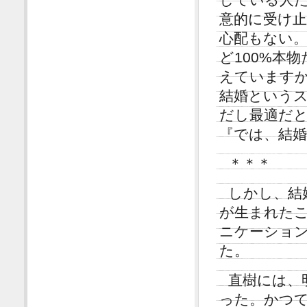
意的に受け
心配もない
ど100%本
えています
結婚という
だし最適だ
『では、結
＊＊＊
しかし、結
が生まれた
ニケーショ
た。
直樹には、
った。かつ