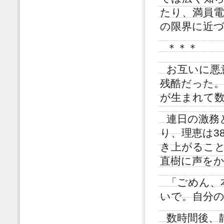
たり、満員
の限界に近
＊＊＊
お互いに悪
残酷だった
が生まれて
連日の激務
り、理恵は3
き上がるこ
直樹に声を
「ごめん、
いで。自分
数時間後、