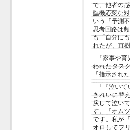
で、他者の
臨機応変な
いう「予測
思考回路は
も「自分に
れたが、直
「家事や育
われたタス
「指示され
「『泣いて
きれいに替
戻して泣い
す。『オム
です。私が
オロしてフ