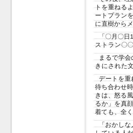
トを重ねる
ートプラン
に直樹から
「〇月〇日
ストラン〇〇
まるで学会
きにされた
デートを重
待ち合わせ時
きは、怒る
るか」を真
着ても、全
「おかしな
している人