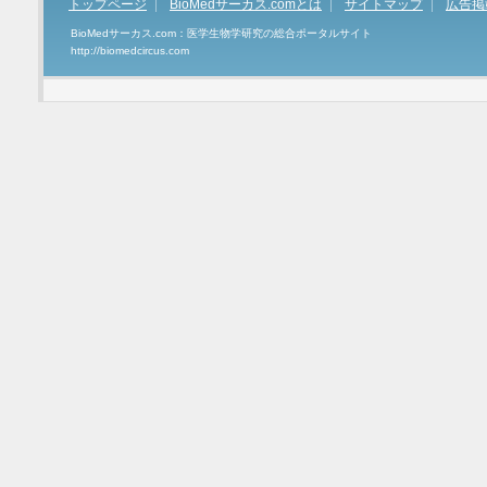
トップページ
BioMedサーカス.comとは
サイトマップ
広告掲
BioMedサーカス.com：医学生物学研究の総合ポータルサイト
http://biomedcircus.com