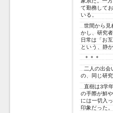
家系だ。一方
て勤務してお
いる。
世間から見
かし、研究
日常は「お
という、静
＊＊＊
二人の出会
の、同じ研
直樹は3学
の手際が鮮
には一切入
印象だった