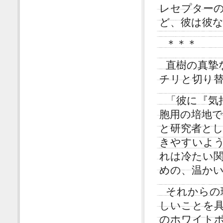
レセプター
ど、彼は彼
＊＊＊
直樹の真摯
チリと切り
「彼に『気
胞用の培地
と研究者と
きやすいよ
れは冷たい
めの、温か
それからの
しいことを
のホワイト