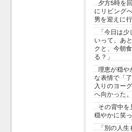
夕方5時を
にリビング
男を迎えに
「今日は少
いって。あと
クと、今朝食
る？」
理恵が穏や
な表情で「了
入りのヨー
へ向かった
その背中を
穏やかに笑
「別の人生