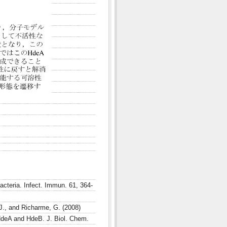
bacteria. Infect. Immun. 61, 364-
 J., and Richarme, G. (2008)
 HdeA and HdeB. J. Biol. Chem.