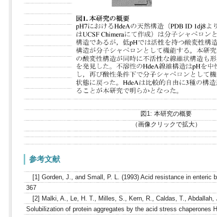
図1: 本研究の概要
（画像クリックで拡大）
参考文献
[1] Gorden, J., and Small, P. L. (1993) Acid resistance in enteric 
367
[2] Malki, A., Le, H. T., Milles, S., Kern, R., Caldas, T., Abdallah,
Solubilization of protein aggregates by the acid stress chaperones