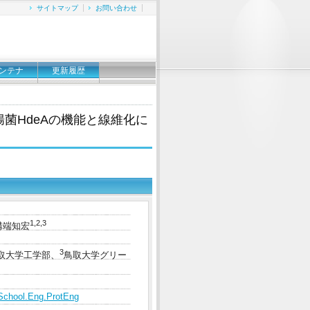
サイトマップ
お問い合わせ
ンテナ
更新履歴
菌HdeAの機能と線維化に
1,2,3
溝端知宏
3
取大学工学部、
鳥取大学グリー
dSchool.Eng.ProtEng