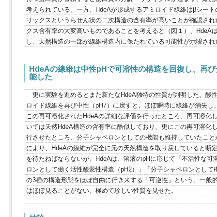
考えられている。一方、HdeAが形成するアミロイド線維はβシー
リックスというらせん状の二次構造の含有率が高いことが確認された
クス含有率の大変高いものであることを考えると（図１）、HdeA
し、天然構造の一部が線維構造内に保たれている可能性が示唆され
HdeAの線維は中性pHで可溶性の構造を回復し、再
能した
更に実験を進めるとまた新たなHdeA独特の性質が判明した。酸性
ロイド線維を再び中性（pH7）に戻すと、ほぼ瞬時に線維が消失し、
この再可溶化されたHdeAの詳細な評価を行ったところ、再可溶化し
いては天然HdeA構造の含有率に酷似しており、更にこの再可溶化し
行させたところ、分子シャペロンとしての機能も維持していたこと
により、HdeAの線維が完全に元の天然構造を取り戻していると断
を待たねばならないが、HdeAは、溶液のpHに応じて「不活性な可
ロンとして働く活性酸変性構造（pH2）」「分子シャペロンとして機
の3種の構造形態をほぼ自由に行き来する「可逆性」という、一般
はほぼ見ることがない、極めて珍しい性質を見せた。