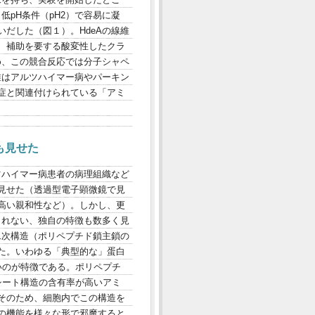
低pH条件（pH2）で容易に凝
だした（図１）。HdeAの線維
、補助を要する酸変性したクラ
め、この競合反応では分子シャペ
維はアルツハイマー病やパーキン
症と関連付けられている「アミ
も見せた
ツハイマー病患者の病理組織など
見せた（透過型電子顕微鏡で見
高い親和性など）。しかし、更
られない、独自の特徴も数多く見
二次構造（ポリペプチド鎖主鎖の
た。いわゆる「典型的な」蛋白
いのが特徴である。ポリペプチ
シート構造の含有率が高いアミ
そのため、細胞内でこの構造を
の機能を様々な形で邪魔すると