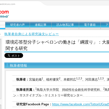
circus.com
報
研究者の声
連載記事
読み物系記事
電子書籍
ア
執筆者自身による研究論文レビュー
＞
環境応答型分子シャペロンの働きは「綱渡り」：大腸
関する研究
執筆者情報
1
2
1,2,3
1,2,3
執筆者：
宮脇史織
、植村優実
、本郷邦広
、河田康志
、
1
2
執筆者所属：
鳥取大学大学院 持続性社会創生科学研究科、
鳥
ン・サステイナブル・ケミストリー研究センター
研究室Facebook Page：
https://www.facebook.com/TottoriUGra