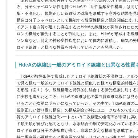
ろ、分子シャペロン活性を持つHdeAの「活性型酸変性構造」は同じ
集・不溶化し、規則正しい線維状の沈殿を形成する意外な結果を見い
構造は分子シャペロンとして機能する酸変性構造と競合関係にあり
イアント蛋白質が近くに存在するとHdeAの線維化が抑制されたた
ロンの機能が優先することが判明した。また、HdeAが形成する線
ソン病など、特定の神経変性疾患において体内に蓄積し、病気の発
ロイド線維」と様々な性質を共有していることも発見した。
HdeAの線維は一般のアミロイド線維とは異なる性質
HdeAが酸性条件で形成したアミロイド線維状の不溶物は、アル
で見る様な一般的なアミロイド線維と類似した様々な構造的特性を
る形態（図１）や、線維構造と特異的に結合する蛍光色素に対する
に実験を進めたところ、HdeAの線維は他の蛋白質線維沈殿には見
せることが次第に明らかになっていった。その中で、HdeA線維の
規則正しい繰り返し構造）の構成割合が特にユニークなものであっ
質のアミロイド線維はβシートという二次構造の含有率が非常に高
ド鎖主鎖が伸びた配向となり、水素結合の網で安定化されているβ
ロイド線維は分子の密集度が高く、非常に安定な構造を形成する。
持つ蛋白質が蓄積すると蛋白質の分解・リサイクルが進まず、細胞