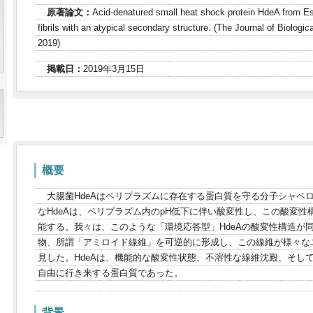
原著論文：
Acid-denatured small heat shock protein HdeA from Esc
fibrils with an atypical secondary structure. (The Journal of Biolog
2019)
掲載日：
2019年3月15日
概要
大腸菌HdeAはペリプラズムに存在する蛋白質を守る分子シャペ
なHdeAは、ペリプラズム内のpH低下に伴い酸変性し、この酸変
能する。我々は、このような「環境応答型」HdeAの酸変性構造が
物、所謂「アミロイド線維」を可逆的に形成し、この線維が様々な
見した。HdeAは、機能的な酸変性状態、不溶性な線維沈殿、そし
自由に行き来する蛋白質であった。
背景