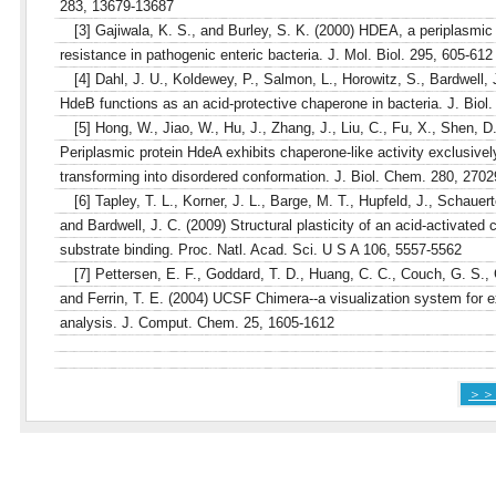
283, 13679-13687
[3] Gajiwala, K. S., and Burley, S. K. (2000) HDEA, a periplasmic 
resistance in pathogenic enteric bacteria. J. Mol. Biol. 295, 605-612
[4] Dahl, J. U., Koldewey, P., Salmon, L., Horowitz, S., Bardwell, 
HdeB functions as an acid-protective chaperone in bacteria. J. Biol
[5] Hong, W., Jiao, W., Hu, J., Zhang, J., Liu, C., Fu, X., Shen, D.
Periplasmic protein HdeA exhibits chaperone-like activity exclusive
transforming into disordered conformation. J. Biol. Chem. 280, 270
[6] Tapley, T. L., Korner, J. L., Barge, M. T., Hupfeld, J., Schauerte
and Bardwell, J. C. (2009) Structural plasticity of an acid-activate
substrate binding. Proc. Natl. Acad. Sci. U S A 106, 5557-5562
[7] Pettersen, E. F., Goddard, T. D., Huang, C. C., Couch, G. S., 
and Ferrin, T. E. (2004) UCSF Chimera--a visualization system for e
analysis. J. Comput. Chem. 25, 1605-1612
＞＞