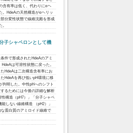
トの含有率は低く、代わりにαヘ
。HdeAの天然構造がαヘリッ
は部分変性状態で線維沈殿を形成
た。
び分子シャペロンとして機
条件で形成されたHdeAのアミ
HdeAは可溶性状態に戻った。
たHdeAは二次構造含有率にお
たHdeAを再び低いpH環境に移
が判明した。中性pHへのシフト
定するためには今後の詳細な解析
溶性構造（pH7）」「分子シャペ
能しない線維構造 （pH2）」
的な蛋白質のアミロイド線維で