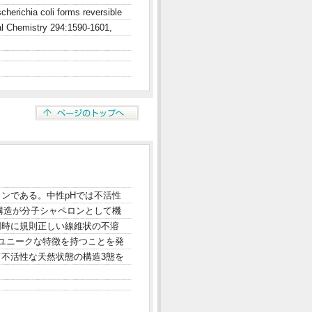
herichia coli forms reversible
ical Chemistry 294:1590-1601,
ロンである。中性pHでは不活性
性構造が分子シャペロンとして機
同時に規則正しい線維状の不溶
ユニークな特徴を持つことを発
て不活性な天然状態の構造3態を