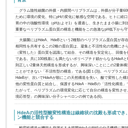
グラム陰性細菌の外膜・内膜間ペリプラズムは，外膜が分子量60
ために環境の変化、特にpHの変化に敏感な空間である。ヒトに経
胃の中の強酸性環境（pHおよそ1）を通過し、生きたまま小腸に到
重要なペリプラズム蛋白質の構造と機能をこの急激なpH低下から守る
大腸菌にはHdeA、HdeBという2種類のペリプラズム蛋白質が存在
相同性を共有するこの2種の蛋白質は、凝集と不活性化の危機にさ
（変性した）蛋白質を認識して結合、その構造を安定化し、回復を
である。共に100残基にも満たないポリペプチド鎖からなるHdeAとH
則正しい2量体天然構造を形成するが、興味深いことにこの2量体
ことができない「不活性型の構造」である(図１(3))。ペリプラズム
HdeBが、次いでHdeAが順にこの天然構造を失い、酸で変性した
他の変性蛋白質と結合し、保護するHdeA・HdeBの「活性化構造」である
たがって、ペリプラズムの環境変化に応じて自分の構造を変性させ
境応答型」の興味深い分子シャペロンの例である(6)。
HdeAの活性型酸変性構造は線維状の沈殿も形成でき
ン機能と競合する
酸変性構造が機能を発揮する大腸菌HdeAの独特の分子機構に興