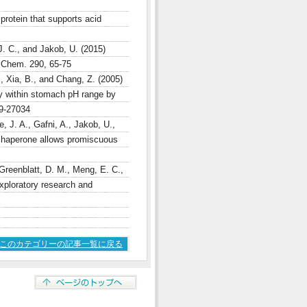
protein that supports acid
J. C., and Jakob, U. (2015)
. Chem. 290, 65-75
, Xia, B., and Chang, Z. (2005)
ly within stomach pH range by
29-27034
, J. A., Gafni, A., Jakob, U.,
d chaperone allows promiscuous
Greenblatt, D. M., Meng, E. C.,
xploratory research and
このカテゴリーの記事一覧に戻る