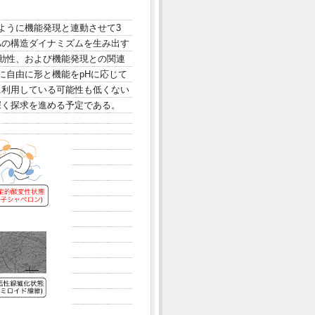
ように機能発現と連動させて3
Aの構造ダイナミズムを生み出す
動性、および機能発現との関連
に自由に形と機能をpHに応じて
に利用している可能性も低くない
深く探求を進める予定である。