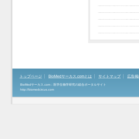
トップページ
BioMedサーカス.comとは
サイトマップ
広告掲
BioMedサーカス.com：医学生物学研究の総合ポータルサイト
http://biomedcircus.com