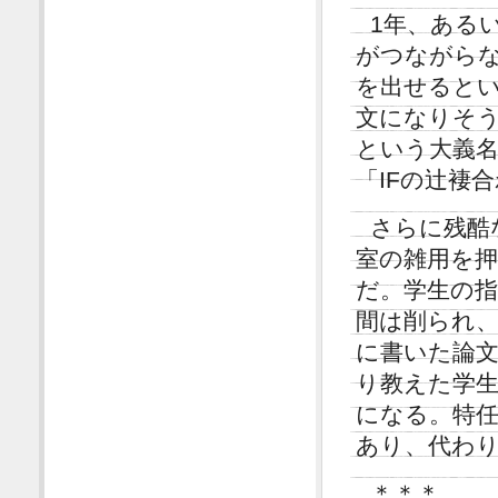
1年、ある
がつながらな
を出せると
文になりそ
という大義
「IFの辻褄
さらに残酷
室の雑用を
だ。学生の
間は削られ
に書いた論
り教えた学生
になる。特任
あり、代わ
＊＊＊