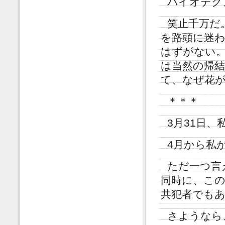
バイオテク
笑止千万だ
を路頭に迷
はずがない
は当然の帰
て、なぜ花
＊＊＊
3月31日
4月から私
ただ一つ言
同時に、こ
共犯者でも
さようなら