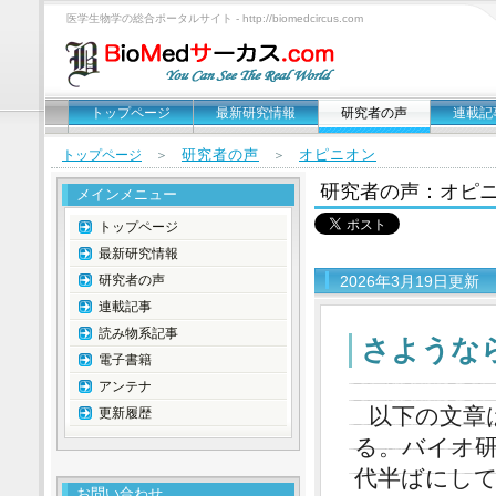
医学生物学の総合ポータルサイト - http://biomedcircus.com
トップページ
最新研究情報
研究者の声
連載記
研究者の声
オピニオン
トップページ
＞
＞
研究者の声：オピ
メインメニュー
トップページ
最新研究情報
研究者の声
2026年3月19日更新
連載記事
読み物系記事
さような
電子書籍
アンテナ
以下の文章
更新履歴
る。バイオ研
代半ばにし
お問い合わせ