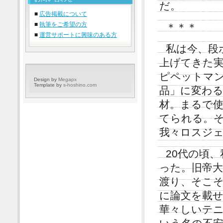
だ。
■
広告掲載について
■
執筆をご希望の方
＊＊＊
■
運営サポートに興味のある方
私は今、段
上げてきた
ピペットマン
Design by
Megapx
Template by
s-hoshino.com
品」に変わる
材。まるで
てられる。
我々ロスジ
20代の頃
った。旧帝
渡り、そこそ
に論文を載
華々しいテ