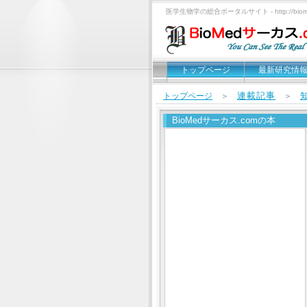
医学生物学の総合ポータルサイト - http://biomed
トップページ
最新研究情
連載記事
トップページ
＞
＞
BioMedサーカス.comの本