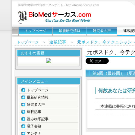
医学生物学の総合ポータルサイト - http://biomedcircus.com
トップページ
最新研究情報
研究者の声
連載記
連載記事
元ポスドク、今テクニシャン 
トップページ
＞
＞
元ポスドク、今テク
おすすめ書籍
第6回（最終回）（更新
メインメニュー
トップページ
何故あなたは研
最新研究情報
研究者の声
本連載は書籍化さ
連載記事
読み物系記事
電子書籍
アンテナ