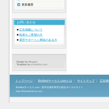
更新履歴
お問い合わせ
■
広告掲載について
■
執筆をご希望の方
■
運営サポートに興味のある方
Design by
Megapx
Template by
s-hoshino.com
トップページ
BioMedサーカス.comとは
サイトマップ
広告掲
BioMedサーカス.com：医学生物学研究の総合ポータルサイト
http://biomedcircus.com