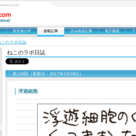
circus.com
報
研究者の声
連載記事
読み物系記事
電子書籍
ア
ねこのラボ日誌
ねこのラボ日誌
第138回（更新日：2017年3月28日）
浮遊細胞