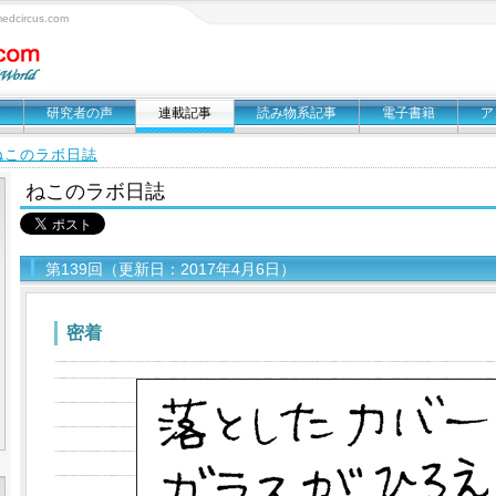
circus.com
報
研究者の声
連載記事
読み物系記事
電子書籍
ア
ねこのラボ日誌
ねこのラボ日誌
第139回（更新日：2017年4月6日）
密着