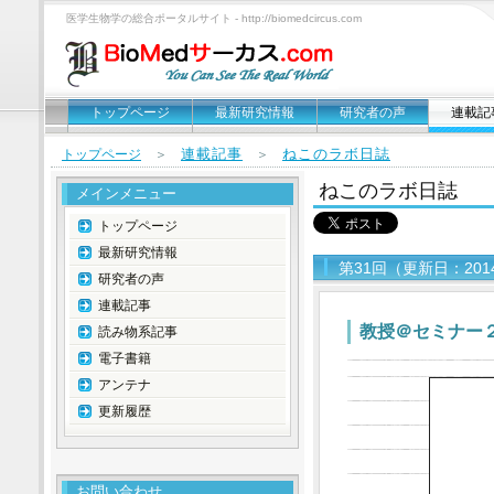
医学生物学の総合ポータルサイト - http://biomedcircus.com
トップページ
最新研究情報
研究者の声
連載記
連載記事
ねこのラボ日誌
トップページ
＞
＞
ねこのラボ日誌
メインメニュー
トップページ
最新研究情報
第31回（更新日：201
研究者の声
連載記事
教授＠セミナー
読み物系記事
電子書籍
アンテナ
更新履歴
お問い合わせ