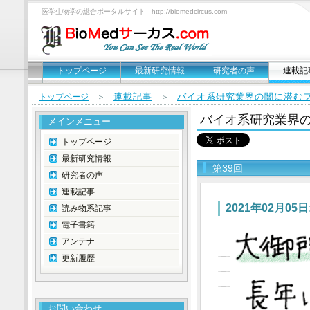
医学生物学の総合ポータルサイト - http://biomedcircus.com
トップページ
最新研究情報
研究者の声
連載記
連載記事
バイオ系研究業界の闇に潜む
トップページ
＞
＞
バイオ系研究業界
メインメニュー
トップページ
最新研究情報
第39回
研究者の声
連載記事
2021年02月0
読み物系記事
電子書籍
アンテナ
更新履歴
お問い合わせ