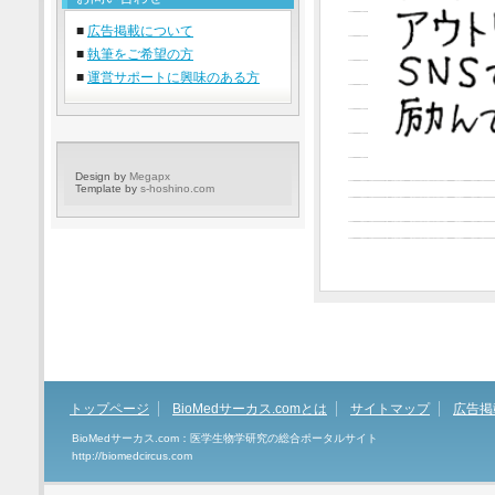
■
広告掲載について
■
執筆をご希望の方
■
運営サポートに興味のある方
Design by
Megapx
Template by
s-hoshino.com
トップページ
BioMedサーカス.comとは
サイトマップ
広告掲
BioMedサーカス.com：医学生物学研究の総合ポータルサイト
http://biomedcircus.com