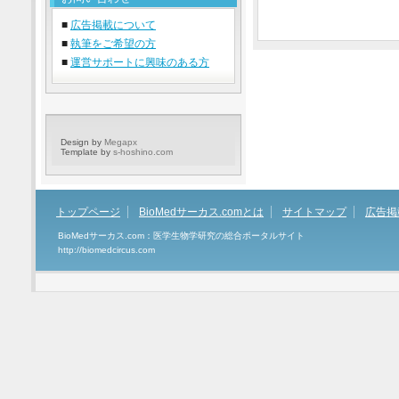
■
広告掲載について
■
執筆をご希望の方
■
運営サポートに興味のある方
Design by
Megapx
Template by
s-hoshino.com
トップページ
BioMedサーカス.comとは
サイトマップ
広告掲
BioMedサーカス.com：医学生物学研究の総合ポータルサイト
http://biomedcircus.com