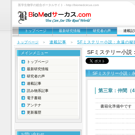
医学生物学の総合ポータルサイト - http://biomedcircus.com
トップページ
最新研究情報
研究者の声
連載記
連載記事
SFミステリー小説：永遠の秘
トップページ
＞
＞
SFミステリー小説
メインメニュー
トップページ
最新研究情報
SFミステリー小説：
研究者の声
連載記事
第三章：仲間（4
読み物系記事
電子書籍
アンテナ
書籍化準備中です
更新履歴
お問い合わせ