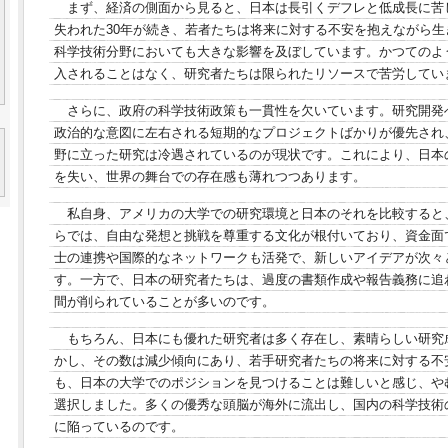
まず、経済の側面から見ると、日本は長引くデフレと低成長に苦
失われた30年が続き、若者たちは将来に対する不安を抱えながら
科学技術分野においても大きな影響を及ぼしています。かつてのよ
入されることはなく、研究者たちは限られたリソースで苦労してい
さらに、政府の科学技術政策も一貫性を欠いています。研究開発
政治的な意図に左右される短期的なプロジェクトばかりが優先され
野に立った研究は冷遇されているのが現状です。これにより、日本
を失い、世界の舞台での存在感も薄れつつあります。
私自身、アメリカの大学での研究環境と日本のそれを比較すると
らでは、自由な発想と挑戦を尊重する文化が根付いており、資金面
士の連携や国際的なネットワークも活発で、新しいアイデアが次々
す。一方で、日本の研究者たちは、過度の書類作成や報告義務に追
間が削られていることが多いのです。
もちろん、日本にも優れた研究者は多く存在し、素晴らしい研究
かし、その数は減少傾向にあり、若手研究者たちの将来に対する不
も、日本の大学でのポジションを見つけることは難しいと感じ、や
選択しました。多くの優秀な頭脳が海外に流出し、国内の科学技術
に陥っているのです。