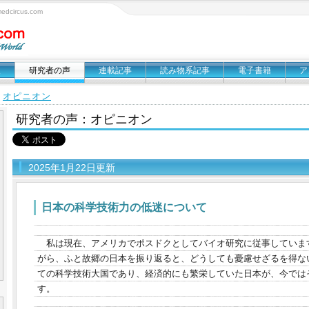
circus.com
報
研究者の声
連載記事
読み物系記事
電子書籍
ア
オピニオン
＞
研究者の声：オピニオン
2025年1月22日更新
日本の科学技術力の低迷について
私は現在、アメリカでポスドクとしてバイオ研究に従事していま
がら、ふと故郷の日本を振り返ると、どうしても憂慮せざるを得な
ての科学技術大国であり、経済的にも繁栄していた日本が、今では
す。