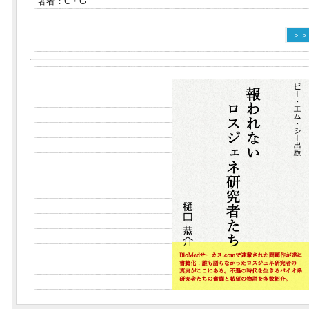
著者：C・G
＞＞