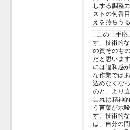
しする調整
ストの何番
えを持ちう
この「手応
す。技術的
の質そのも
だと思いま
には違和感
な作業では
込めなくな
のと、より
これは精神
う言葉が示
す。技術的
は、自分の