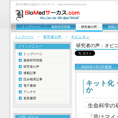
医学生物学の総合ポータルサイト - http://biomedcircus.com
トップページ
最新研究情報
研究者の声
連載記
研究者の声
オピニオン
トップページ
＞
＞
研究者の声：オピ
メインメニュー
トップページ
最新研究情報
研究者の声
2026年7月2日更新
連載記事
読み物系記事
キット化
電子書籍
か
アンテナ
更新履歴
生命科学の
「昔はマイ
お問い合わせ