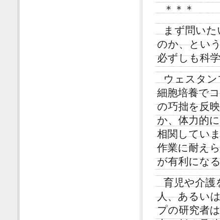
＊＊＊
まず問いた
のか、とい
必ずしも科
ウェスタン
細胞培養で
の巧拙を反
か、体力的
相関してい
作業に耐え
が有利にな
育児や介護
人、あるい
プの研究者