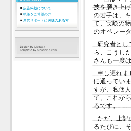
技を磨き上
■
広告掲載について
の若手は、
■
執筆をご希望の方
■
運営サポートに興味のある方
て、実験の
のオペレー
研究者とし
Design by
Megapx
Template by
s-hoshino.com
ら、こうし
さんも一度
申し遅れま
に通ってい
すが、私個
て、これか
ろです。
ただ、上記
るたびに、