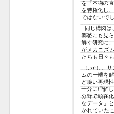
を「本物の
を特権化し
ではないで
同じ構図は
郷愁にも見
解く研究に
がメカニズ
たちも日々
しかし、サ
ムの一端を
ど脆い再現
十分に理解し
分野で顕在
なデータ」
かれていた