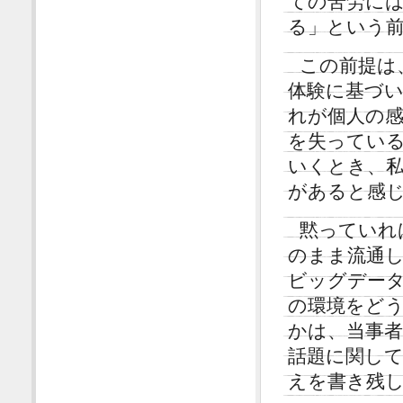
ての苦労に
る」という
この前提は
体験に基づ
れが個人の
を失ってい
いくとき、
があると感
黙っていれ
のまま流通
ビッグデー
の環境をど
かは、当事
話題に関し
えを書き残