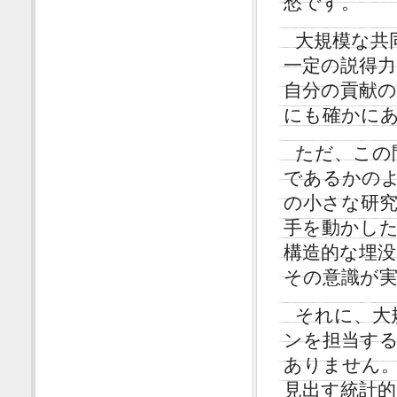
愁です。
大規模な共
一定の説得力
自分の貢献
にも確かに
ただ、この
であるかの
の小さな研
手を動かし
構造的な埋
その意識が
それに、大
ンを担当す
ありません
見出す統計