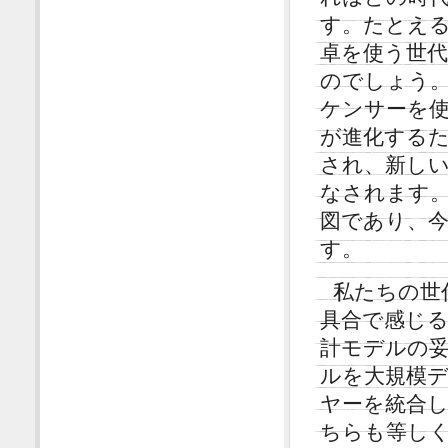
す。たとえ
卓を使う世
のでしょう
ケンサーを
が進化する
され、新し
なされます
図であり、
す。
私たちの世
具合で感じ
計モデルの
ルを大規模
ヤーを統合
ちらも等し