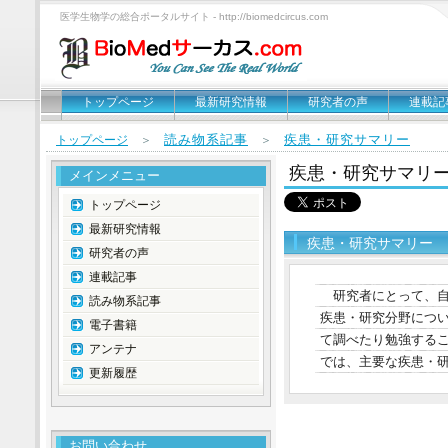
医学生物学の総合ポータルサイト - http://biomedcircus.com
トップページ
最新研究情報
研究者の声
連載記
読み物系記事
疾患・研究サマリー
トップページ
＞
＞
疾患・研究サマリ
メインメニュー
トップページ
最新研究情報
疾患・研究サマリー
研究者の声
連載記事
研究者にとって、
読み物系記事
疾患・研究分野につ
電子書籍
て調べたり勉強する
アンテナ
では、主要な疾患・
更新履歴
お問い合わせ