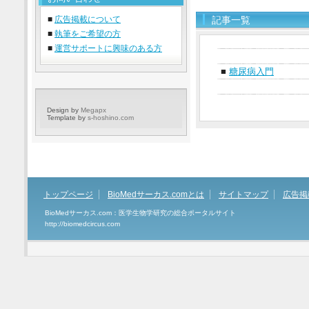
■
広告掲載について
記事一覧
■
執筆をご希望の方
■
運営サポートに興味のある方
■
糖尿病入門
Design by
Megapx
Template by
s-hoshino.com
トップページ
BioMedサーカス.comとは
サイトマップ
広告掲
BioMedサーカス.com：医学生物学研究の総合ポータルサイト
http://biomedcircus.com