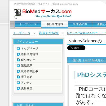
医学生物学の総合ポータルサイト - http://biomedcircus.com
トップページ
最新研究情報
研究者の声
連載記
最新研究情報
Nature/Scienceのニ
トップページ
＞
＞
Nature/Scien
メインメニュー
トップページ
最新研究情報
研究者の声
第1回（2011年4月2
連載記事
読み物系記事
PhDシス
電子書籍
アンテナ
PhDコー
更新履歴
路ではなく
がある。
お問い合わせ