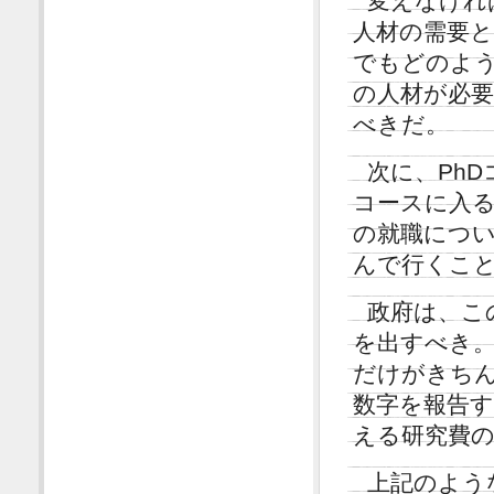
変えなけれ
人材の需要
でもどのよ
の人材が必要
べきだ。
次に、Ph
コースに入
の就職につ
んで行くこ
政府は、こ
を出すべき
だけがきちん
数字を報告
える研究費
上記のよう