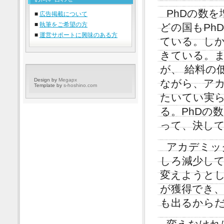
PhDの数
■
広告掲載について
■
執筆をご希望の方
どの国もPh
■
運営サポートに興味のある方
ている。し
きている。ま
が、 給料の
Design by
Megapx
ながら、ア
Template by
s-hoshino.com
たいてい実
る。PhDの
って、決して
アカデミッ
しろ減少し
変えようと
が獲得でき、
も出るから