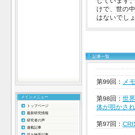
しています
けで、世の
はないでし
記事一覧
第99回：
メ
メインメニュー
第98回：
世
体が明かさ
トップページ
最新研究情報
研究者の声
第97回：
CRI
連載記事
読み物系記事