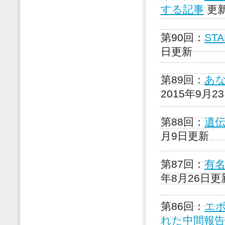
する記事
更新
第90回：
ST
日更新
第89回：
あな
2015年9月2
第88回：
遺
月9日更新
第87回：
有名
年8月26日更
第86回：
エボ
れた中間報告