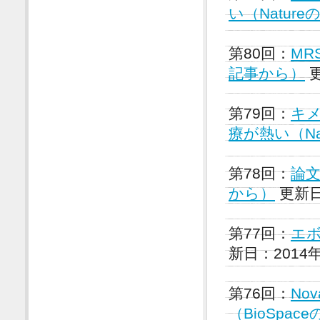
い（Natur
第80回：
MR
記事から）
更
第79回：
キ
療が熱い（Na
第78回：
論文
から）
更新日
第77回：
エボ
新日：2014
第76回：
No
（BioSpa