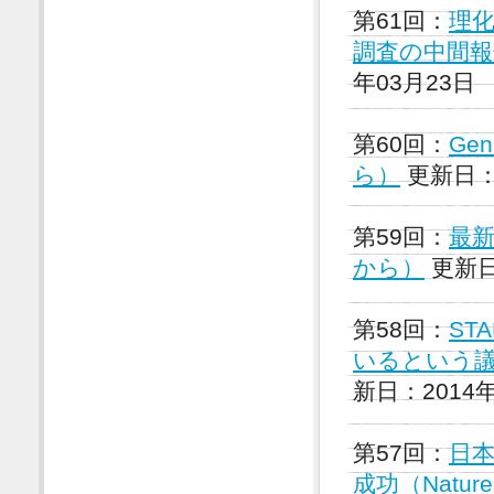
第61回：
理化
調査の中間報
年03月23日
第60回：
Ge
ら）
更新日：2
第59回：
最新
から）
更新日
第58回：
ST
いるという議論
新日：2014年
第57回：
日
成功（Natu