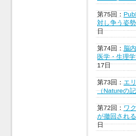
第75回：
Pu
対し争う姿勢（
日
第74回：
脳
医学・生理学賞
17日
第73回：
エ
（Nature
第72回：
ワ
が撤回される（
日