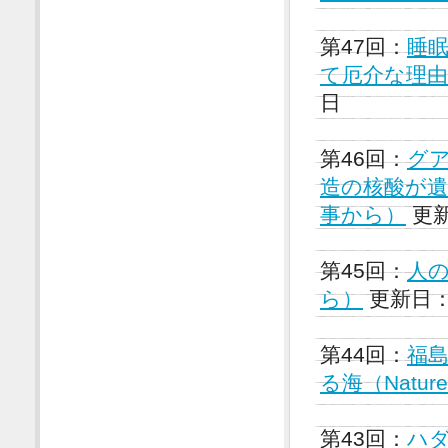
第47回：
睡
て厄介な理由（
日
第46回：
グ
造の核酸が遺
事から）
更新
第45回：
人の
ら）
更新日：2
第44回：
福
る海（Natu
第43回：
ハダ