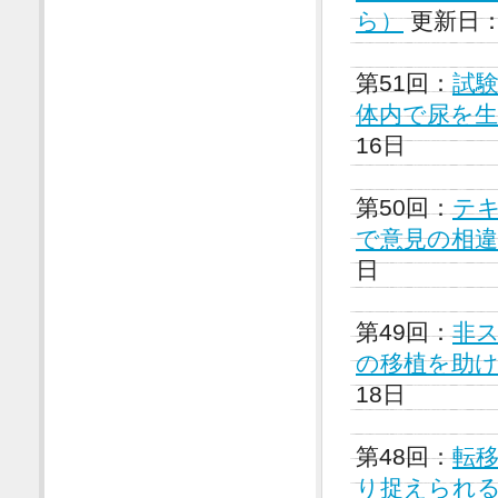
ら）
更新日：2
第51回：
試
体内で尿を生成
16日
第50回：
テ
で意見の相違（
日
第49回：
非ス
の移植を助ける
18日
第48回：
転
り捉えられる（