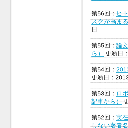
第56回：
ヒ
スクが高まる（
日
第55回：
論文
ら）
更新日：2
第54回：
20
更新日：201
第53回：
ロボ
記事から）
更
第52回：
実
しない著者名