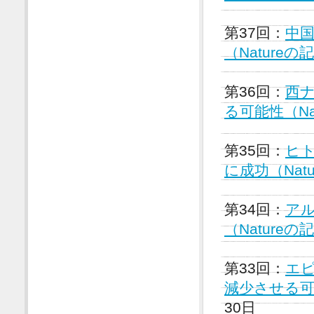
第37回：
中
（Nature
第36回：
西
る可能性（Na
第35回：
ヒ
に成功（Nat
第34回：
ア
（Nature
第33回：
エ
減少させる可
30日