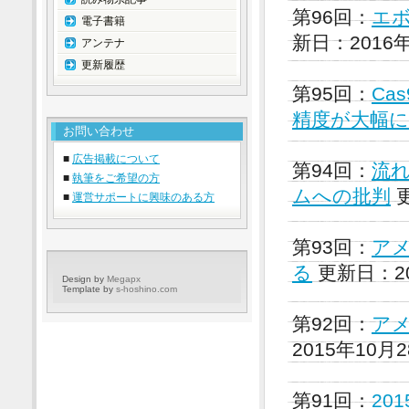
第96回：
エ
電子書籍
新日：2016
アンテナ
更新履歴
第95回：
Ca
精度が大幅に
お問い合わせ
■
広告掲載について
第94回：
流
■
執筆をご希望の方
ムへの批判
更
■
運営サポートに興味のある方
第93回：
ア
る
更新日：20
Design by
Megapx
Template by
s-hoshino.com
第92回：
ア
2015年10月
第91回：
20