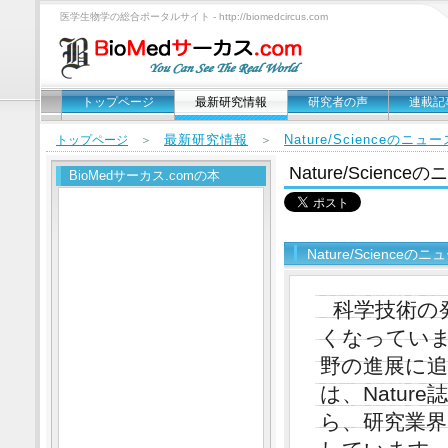
医学生物学の総合ポータルサイト - http://biomedcircus.com
トップページ
最新研究情報
研究者の声
連載記
最新研究情報
Nature/Scienceのニ
トップページ
＞
＞
Nature/Scien
BioMedサーカス.comの本
Nature/Science
科学技術の
くなってい
野の進展に
は、Natur
ら、研究業