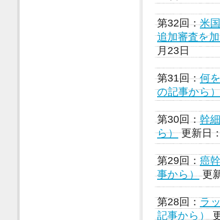
第32回：
米国
追加審査を加え
月23日
第31回：
何を
の記事から
第30回：
幹細
ら）
更新日：2
第29回：
癌幹
事から）
更新
第28回：
ラッ
記事から）
更