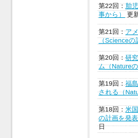
第22回：
胎児
事から）
更新
第21回：
ア
（Scienc
第20回：
研
ム（Natur
第19回：
福
される（Nat
第18回：
米
の計画を発表（
日