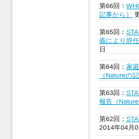
第66回：
WH
記事から）
更
第65回：
ST
義により辞任（
日
第64回：
家
（Nature
第63回：
ST
報告（Natu
第62回：
ST
2014年04月