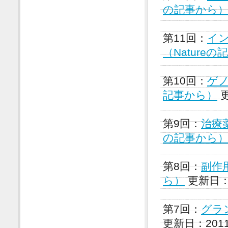
の記事から
第11回：
イ
（Nature
第10回：
ゲノ
記事から）
更
第9回：
治療
の記事から
第8回：
副作
ら）
更新日：2
第7回：
グラ
更新日：201