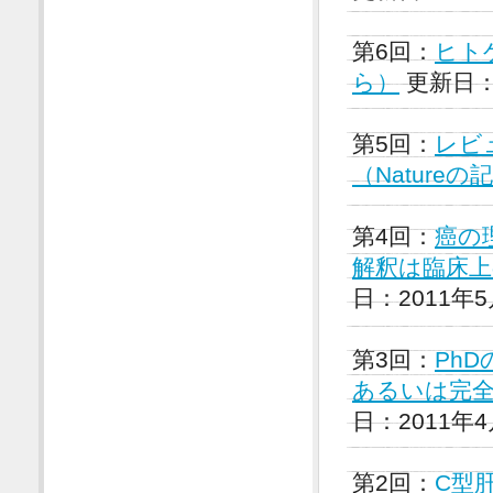
第6回：
ヒト
ら）
更新日：2
第5回：
レビ
（Nature
第4回：
癌の
解釈は臨床上
日：2011年
第3回：
Ph
あるいは完全
日：2011年4
第2回：
C型