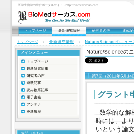
医学生物学の総合ポータルサイト - http://biomedcircus.com
トップページ
最新研究情報
研究者の声
連載記
最新研究情報
Nature/Scienceのニ
トップページ
＞
＞
Nature/Scien
メインメニュー
トップページ
最新研究情報
研究者の声
第7回（2011年5月1
連載記事
読み物系記事
グラント
電子書籍
アンテナ
数学的な解
更新履歴
時には、よ
いという論文がP
お問い合わせ