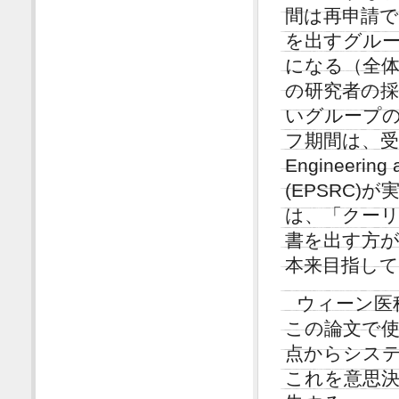
間は再申請
を出すグル
になる（全体
の研究者の採
いグループの
フ期間は、
Engineering 
(EPSRC
は、「クー
書を出す方が
本来目指し
ウィーン医科
この論文で
点からシス
これを意思