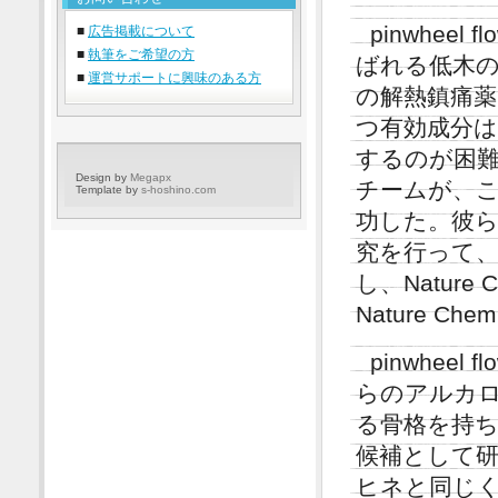
pinwheel 
■
広告掲載について
■
執筆をご希望の方
ばれる低木
■
運営サポートに興味のある方
の解熱鎮痛
つ有効成分
するのが困
Design by
Megapx
チームが、この
Template by
s-hoshino.com
功した。彼らは
究を行って、c
し、Nature Ch
Nature Chem.
pinwhe
らのアルカ
る骨格を持
候補として
ヒネと同じ