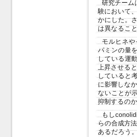
研究チームは
験において、c
かにした。さら
は異なるこ
モルヒネや
パミンの量
している運
上昇させる
していると考え
に影響しな
ないことが示唆
抑制するの
もしconol
らの合成方
あるだろう。し