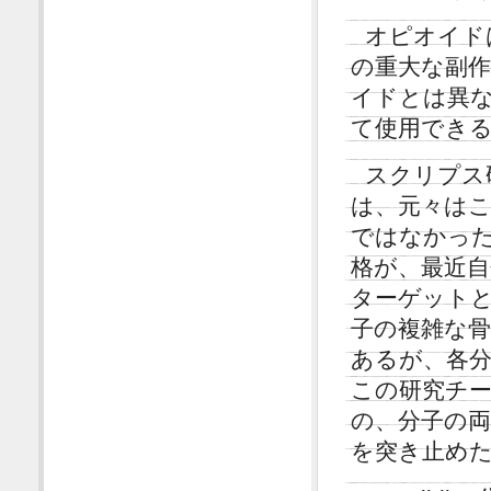
オピオイド
の重大な副作用
イドとは異
て使用でき
スクリプス研
は、元々は
ではなかっ
格が、最近
ターゲット
子の複雑な
あるが、各
この研究チーム
の、分子の
を突き止め