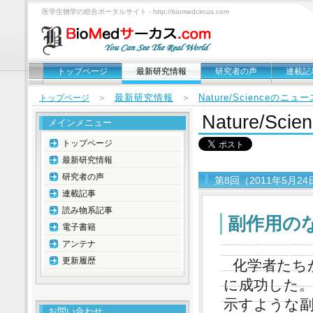
医学生物学の総合ポータルサイト - http://biomedcircus.com
トップページ
最新研究情報
研究者の声
連載記
最新研究情報
Nature/Scienceのニ
トップページ
＞
＞
Nature/S
メインメニュー
トップページ
最新研究情報
研究者の声
第8回（2011年5月2
連載記事
読み物系記事
副作用の
電子書籍
アンテナ
更新履歴
化学者たち
に成功した
示すような
お問い合わせ