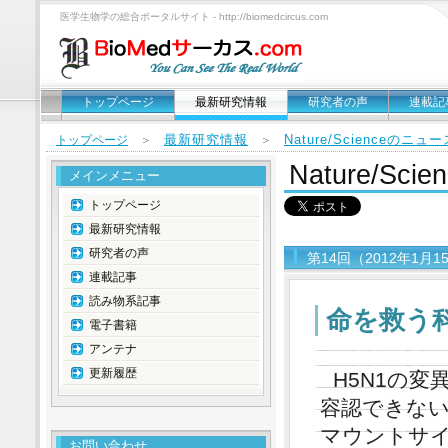
医学生物学の総合ポータルサイト - http://biomedcircus.com
トップページ
最新研究情報
研究者の声
連載記
最新研究情報
Nature/Scienceのニ
トップページ
＞
＞
Nature/S
メインメニュー
トップページ
最新研究情報
研究者の声
第14回（2012年1月
連載記事
読み物系記事
命を救う
電子書籍
アンテナ
更新履歴
H5N1の
容認できないとP
マウントサ
お問い合わせ