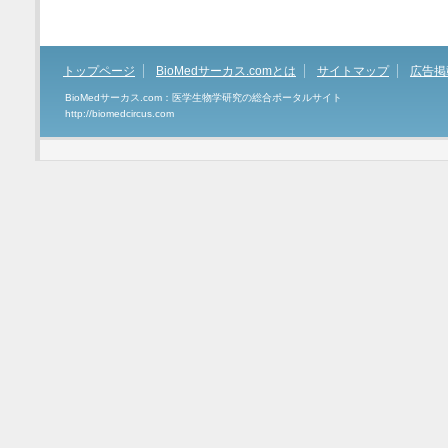
トップページ
BioMedサーカス.comとは
サイトマップ
広告掲
BioMedサーカス.com：医学生物学研究の総合ポータルサイト
http://biomedcircus.com