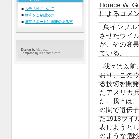
Horace W. 
■
広告掲載について
によるコメ
■
執筆をご希望の方
■
運営サポートに興味のある方
鳥インフル
させたウイ
が、その変
Design by
Megapx
ている。
Template by
s-hoshino.com
我々は以前
おり、この
る技術を開発
たアメリカ
た。我々は、
の間で遺伝
た1918ウ
表しようと
のような危