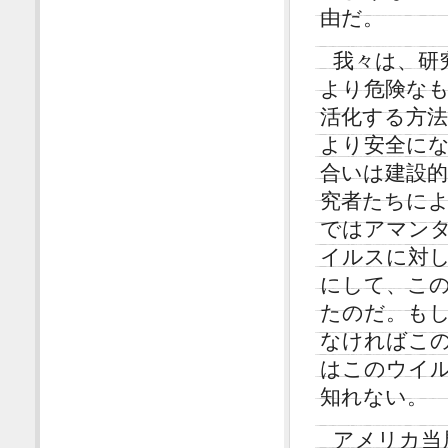
由だ。
我々は、研
より危険な
活化する方
より安全に
合いは建設
究者たちによ
ではアマン
イルスに対
にして、こ
たのだ。も
なければこ
はこのウイ
知れない。
アメリカ当