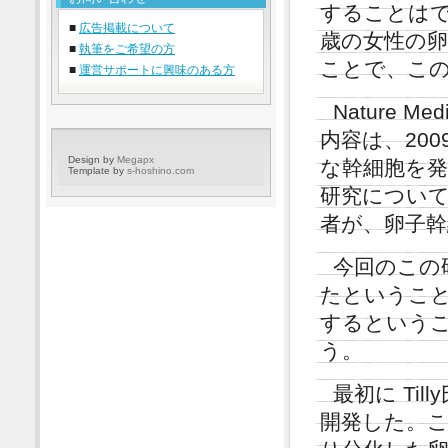
することはで
■
広告掲載について
歳の女性の
■
執筆をご希望の方
ことで、こ
■
運営サポートに興味のある方
Nature M
内容は、20
Design by
Megapx
な幹細胞を
Template by
s-hoshino.com
研究につい
者が、卵子
今回のこの
たというこ
するというこ
う。
最初に Ti
開発した。