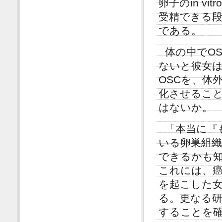
卵子のin v
受精できる段
である。
体の中でO
ないと彼女は
OSCを、体
化させるこ
はないか。
「本当に『
いる卵巣組
できるかも知
これには、
を起こした
る。更なる研
することを確認