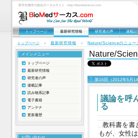
医学生物学の総合ポータルサイト - http://biomedcircus.com
トップページ
最新研究情報
研究者の声
連載記
最新研究情報
Nature/Scienceのニ
トップページ
＞
＞
Nature/S
メインメニュー
トップページ
最新研究情報
研究者の声
第15回（2012年5月
連載記事
読み物系記事
議論を呼
電子書籍
る
アンテナ
更新履歴
教科書を書
もが、女性
お問い合わせ