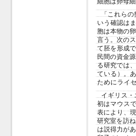
細胞は卵母
「これらの
いう確認は
胞は本物の卵
言う。次のス
て胚を形成
民間の資金
る研究では
ている）。
ためにライ
イギリス・エ
初はマウス
表により、現
研究室を訪
は説得力が