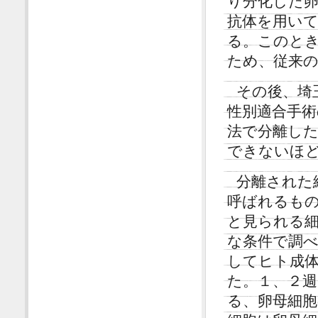
り分化した
抗体を用いて
る。このと
ため、従来
その後、埼玉
性別適合手術
法で分離した
できないほ
分離された細胞は
呼ばれるも
と見られる細
な条件で調べ
してヒト成
た。１、２週
る、卵母細